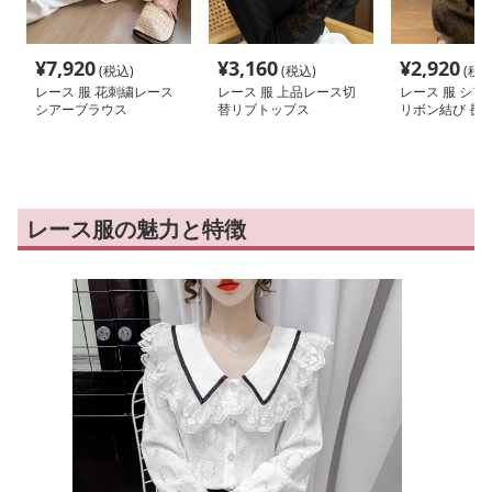
¥
7,920
¥
3,160
¥
2,920
(税込)
(税込)
(税込
レース 服 花刺繍レース
レース 服 上品レース切
レース 服 シア
シアーブラウス
替リブトップス
リボン結び 長
ス
レース服の魅力と特徴