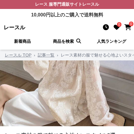
レース 服
専門通販サイト
レースル
10,000
円以上のご購入で送料無料
0
0
レースル
新着商品
商品を検索
人気ランキング
レースル TOP
›
記事一覧
›
レース素材の服で魅せる心地よいスタ