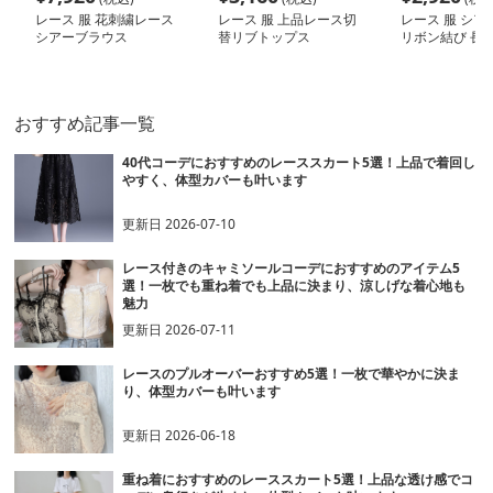
レース 服 花刺繍レース
レース 服 上品レース切
レース 服 シア
シアーブラウス
替リブトップス
リボン結び 長
ス
おすすめ記事一覧
40代コーデにおすすめのレーススカート5選！上品で着回し
やすく、体型カバーも叶います
更新日
2026-07-10
レース付きのキャミソールコーデにおすすめのアイテム5
選！一枚でも重ね着でも上品に決まり、涼しげな着心地も
魅力
更新日
2026-07-11
レースのプルオーバーおすすめ5選！一枚で華やかに決ま
り、体型カバーも叶います
更新日
2026-06-18
重ね着におすすめのレーススカート5選！上品な透け感でコ