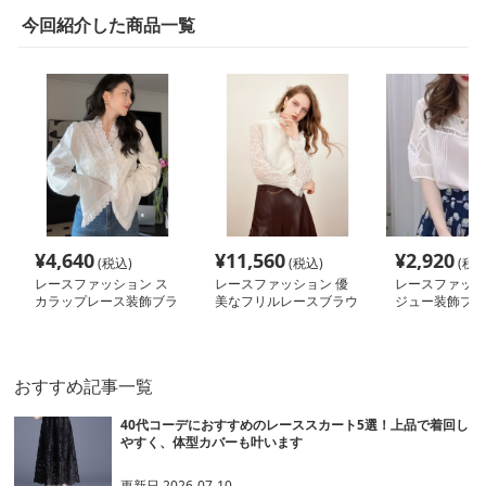
今回紹介した商品一覧
¥
4,640
¥
11,560
¥
2,920
(税込)
(税込)
(税込
レースファッション ス
レースファッション 優
レースファッシ
カラップレース装飾ブラ
美なフリルレースブラウ
ジュー装飾プリ
ウス
ス
ウス
おすすめ記事一覧
40代コーデにおすすめのレーススカート5選！上品で着回し
やすく、体型カバーも叶います
更新日
2026-07-10