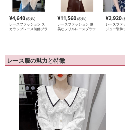
¥
4,640
¥
11,560
¥
2,920
(税込)
(税込)
(税込
レースファッション ス
レースファッション 優
レースファッシ
カラップレース装飾ブラ
美なフリルレースブラウ
ジュー装飾プリ
ウス
ス
ウス
レース服の魅力と特徴