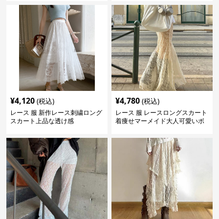
¥
4,120
¥
4,780
(税込)
(税込)
レース 服 新作レース刺繍ロング
レース 服 レースロングスカート
スカート上品な透け感
着痩せマーメイド大人可愛いボ
トムス