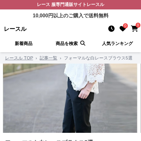
レース 服
専門通販サイト
レースル
10,000
円以上のご購入で送料無料
0
0
レースル
新着商品
商品を検索
人気ランキング
レースル TOP
›
記事一覧
›
フォーマルな白レースブラウス5選