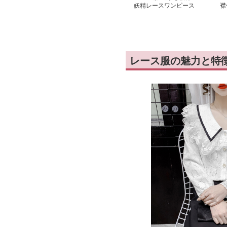
妖精レースワンピース
襟
ス
レース服の魅力と特