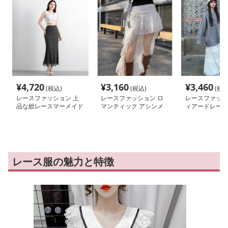
¥
4,720
¥
3,160
¥
3,460
(税込)
(税込)
(税込
レースファッション 上
レースファッション ロ
レースファッシ
品な総レースマーメイド
マンティック アシンメ
ィアードレース
ロングスカート
トリー レーススカート
ロングスカート
レース服の魅力と特徴