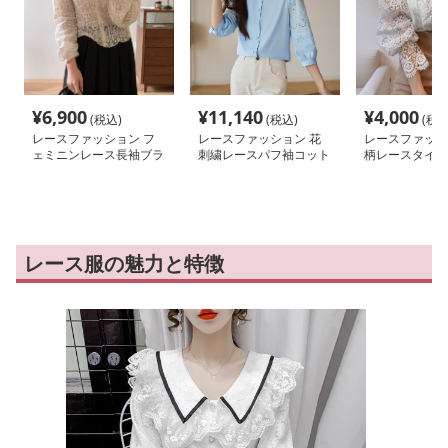
¥
6,900
¥
11,140
¥
4,000
(税込)
(税込)
(税込
レースファッション フ
レースファッション 花
レースファッシ
ェミニンレース長袖ブラ
刺繍レースパフ袖コット
柄レースタイパ
ウス
ンブラウス
ネック襟ブラウ
レース服の魅力と特徴