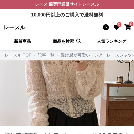
レース 服
専門通販サイト
レースル
10,000
円以上のご購入で送料無料
0
0
レースル
新着商品
商品を検索
人気ランキング
レースル TOP
›
記事一覧
›
透け感が可愛い！シアーレースシャツ