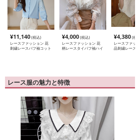
¥
11,140
¥
4,000
¥
4,380
(税込)
(税込)
(税込
レースファッション 花
レースファッション 花
レースファッシ
刺繍レースパフ袖コット
柄レースタイパフ袖ハイ
品刺繍レース七
ンブラウス
ネック襟ブラウス
ウス
レース服の魅力と特徴