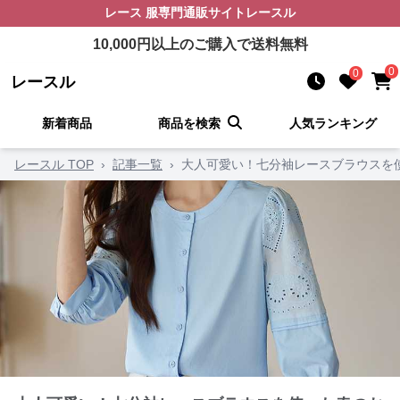
レース 服
専門通販サイト
レースル
10,000
円以上のご購入で送料無料
0
0
レースル
新着商品
商品を検索
人気ランキング
レースル TOP
›
記事一覧
›
大人可愛い！七分袖レースブラウスを