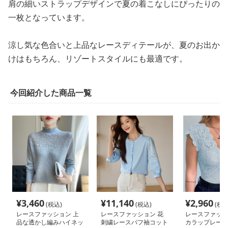
肩の細いストラップデザインで夏の着こなしにぴったりの
一枚となっています。
涼し気な色合いと上品なレースディテールが、夏のお出か
けはもちろん、リゾートスタイルにも最適です。
今回紹介した商品一覧
¥
3,460
¥
11,140
¥
2,960
(税込)
(税込)
(税込
レースファッション 上
レースファッション 花
レースファッシ
品な透かし編みハイネッ
刺繍レースパフ袖コット
カラップレース