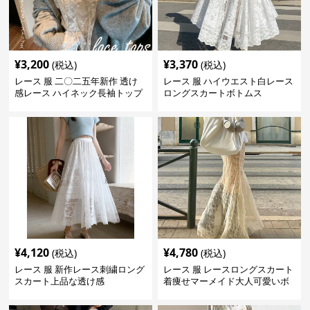
¥
3,200
¥
3,370
(税込)
(税込)
レース 服 二〇二五年新作 透け
レース 服 ハイウエスト白レース
感レース ハイネック長袖トップ
ロングスカートボトムス
スブラウス
¥
4,120
¥
4,780
(税込)
(税込)
レース 服 新作レース刺繍ロング
レース 服 レースロングスカート
スカート上品な透け感
着痩せマーメイド大人可愛いボ
トムス