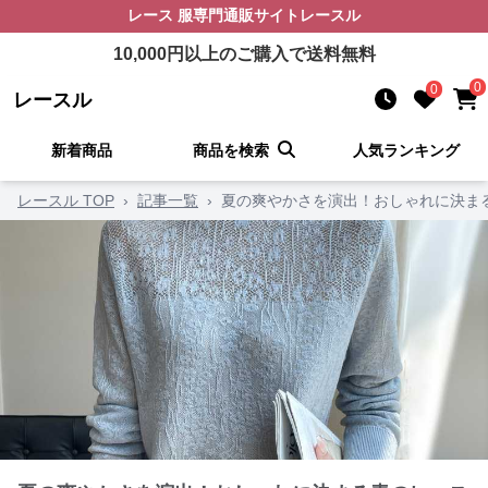
レース 服
専門通販サイト
レースル
10,000
円以上のご購入で送料無料
0
0
レースル
新着商品
商品を検索
人気ランキング
レースル TOP
›
記事一覧
›
夏の爽やかさを演出！おしゃれに決ま