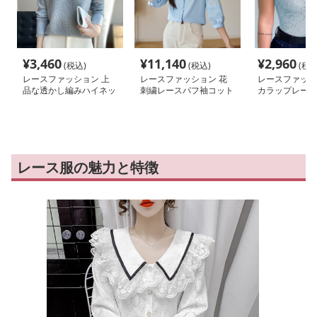
¥
3,460
¥
11,140
¥
2,960
(税込)
(税込)
(税込
レースファッション 上
レースファッション 花
レースファッシ
品な透かし編みハイネッ
刺繍レースパフ袖コット
カラップレース
クニット
ンブラウス
りボディスーツ
レース服の魅力と特徴