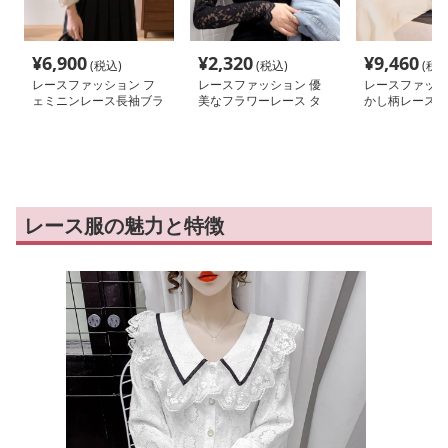
¥
6,900
¥
2,320
¥
9,460
(税込)
(税込)
(税込
レースファッション フ
レースファッション 優
レースファッシ
ェミニンレース長袖ブラ
美なフラワーレース タ
かし柄レースふ
ウス
ートルネックトップス
トップス
レース服の魅力と特徴