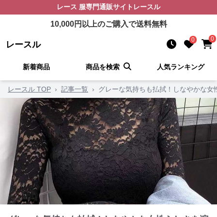
レース 服
専門通販サイト
レースル
10,000
円以上のご購入で送料無料
0
0
レースル
新着商品
商品を検索
人気ランキング
レースル TOP
›
記事一覧
›
グレーな気持ちも払拭！しなやかな女