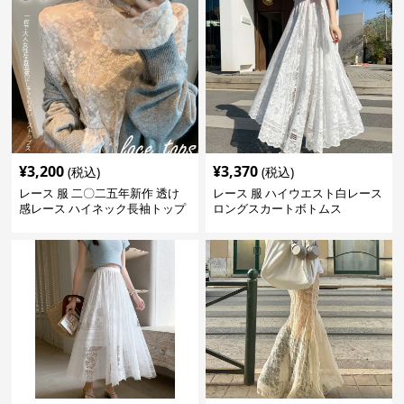
¥
3,200
¥
3,370
(税込)
(税込)
レース 服 二〇二五年新作 透け
レース 服 ハイウエスト白レース
感レース ハイネック長袖トップ
ロングスカートボトムス
スブラウス