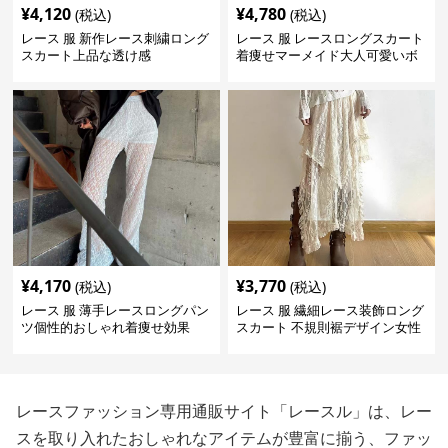
¥
4,120
¥
4,780
(税込)
(税込)
レース 服 新作レース刺繍ロング
レース 服 レースロングスカート
スカート上品な透け感
着痩せマーメイド大人可愛いボ
トムス
¥
4,170
¥
3,770
(税込)
(税込)
レース 服 薄手レースロングパン
レース 服 繊細レース装飾ロング
ツ個性的おしゃれ着痩せ効果
スカート 不規則裾デザイン女性
用ボトムス
レースファッション専用通販サイト「レースル」は、レー
スを取り入れたおしゃれなアイテムが豊富に揃う、ファッ