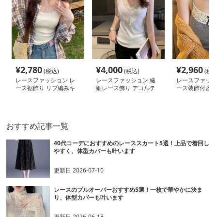
¥
2,780
¥
4,000
¥
2,960
(税込)
(税込)
(税込
レースファッション レ
レースファッション 繊
レースファッシ
ース裾飾り リブ編みキ
細レース飾り デコルテ
ース装飾付き 
ャミソール
キャミソール
ャミソール
おすすめ記事一覧
40代コーデにおすすめのレーススカート5選！上品で着回し
やすく、体型カバーも叶います
更新日
2026-07-10
レースのプルオーバーおすすめ5選！一枚で華やかに決ま
り、体型カバーも叶います
更新日
2026-06-18