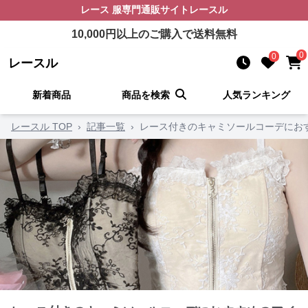
レース 服
専門通販サイト
レースル
10,000
円以上のご購入で送料無料
0
0
レースル
新着商品
商品を検索
人気ランキング
レースル TOP
›
記事一覧
›
レース付きのキャミソールコーデにお