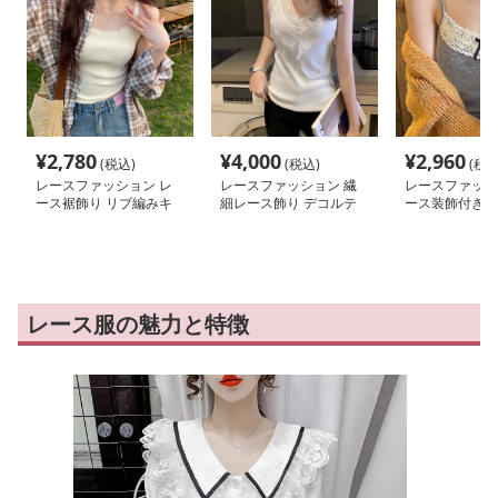
¥
2,780
¥
4,000
¥
2,960
(税込)
(税込)
(税込
レースファッション レ
レースファッション 繊
レースファッシ
ース裾飾り リブ編みキ
細レース飾り デコルテ
ース装飾付き 
ャミソール
キャミソール
ャミソール
レース服の魅力と特徴