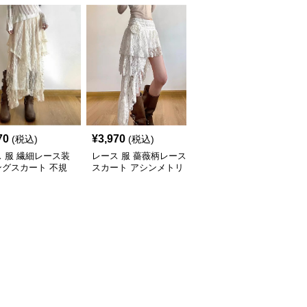
70
¥
3,970
¥
4,650
(税込)
(税込)
(税込)
 服 繊細レース装
レース 服 薔薇柄レース
レース 服 エレガント白
ングスカート 不規
スカート アシンメトリ
レースロングスカートフ
デザイン女性用ボト
ーロングボトムス
レンチレイヤードレー
ス ボトムスロングスカ
ート