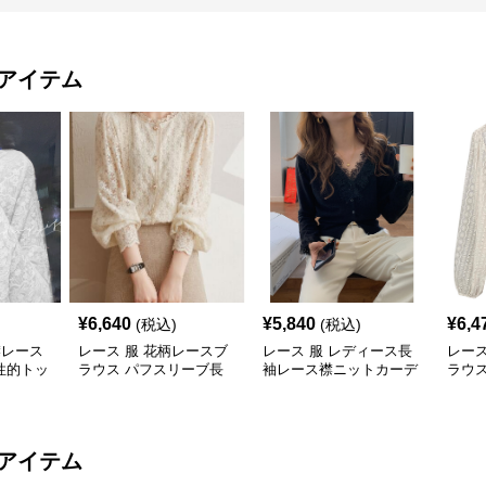
アイテム
¥
6,640
¥
5,840
¥
6,4
(税込)
(税込)
襟レース
レース 服 花柄レースブ
レース 服 レディース長
レース
性的トッ
ラウス パフスリーブ長
袖レース襟ニットカーデ
ラウ
袖トップス
ィガン トップス2色
ツレ
アイテム