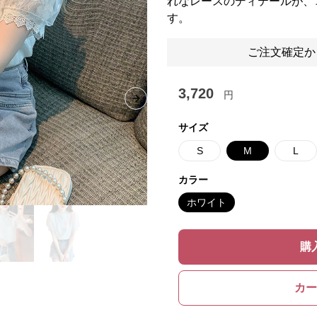
れなレースのディテールが、
す。
ご注文確定か
3,720
円
Next slide
サイズ
S
M
L
カラー
ホワイト
購
カー