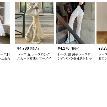
¥
4,780
¥
4,170
¥
3,7
(税込)
(税込)
レース刺
レース 服 レースロング
レース 服 薄手レースロ
レース
ト上品な
スカート着痩せマーメイ
ングパンツ個性的おしゃ
飾ロ
ド大人可愛いボトムス
れ着痩せ効果
則裾
ムス