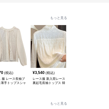
もっと見る
70
¥
3,540
¥
5,800
(税込)
(税込)
(税込)
 服 レース長袖ブ
レース服 新入荷レース
レース 服 2025新作レー
ス薄手トップスシャ
裏起毛長袖トップス 韓
ス袖切り替え長袖薄手透
ディース
国風インナー 二色
け感丸首トップス
もっと見る