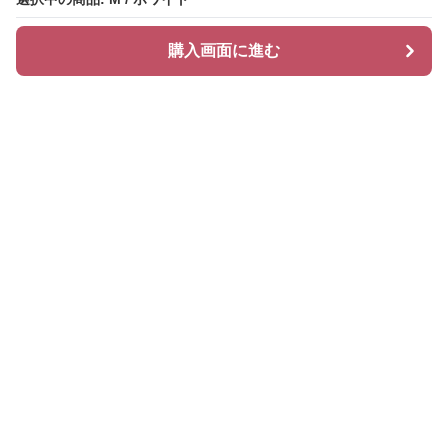
購入画面に進む
購入画面に進む
レースル
について
会社概要
利用規約