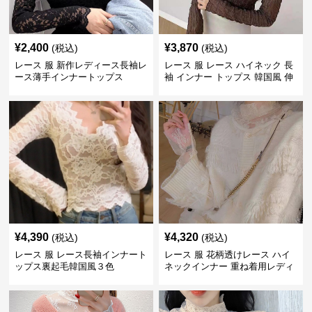
¥
2,400
¥
3,870
(税込)
(税込)
レース 服 新作レディース長袖レ
レース 服 レース ハイネック 長
ース薄手インナートップス
袖 インナー トップス 韓国風 伸
縮性
¥
4,390
¥
4,320
(税込)
(税込)
レース 服 レース長袖インナート
レース 服 花柄透けレース ハイ
ップス裏起毛韓国風３色
ネックインナー 重ね着用レディ
ース