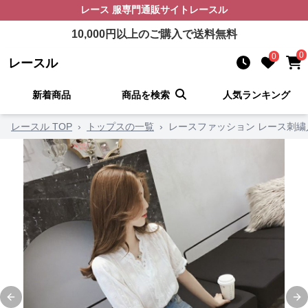
レース 服
専門通販サイト
レースル
10,000
円以上のご購入で送料無料
0
0
レースル
新着商品
商品を検索
人気ランキング
レースル TOP
›
トップスの一覧
›
レースファッション レース刺
Previous slide
Ne