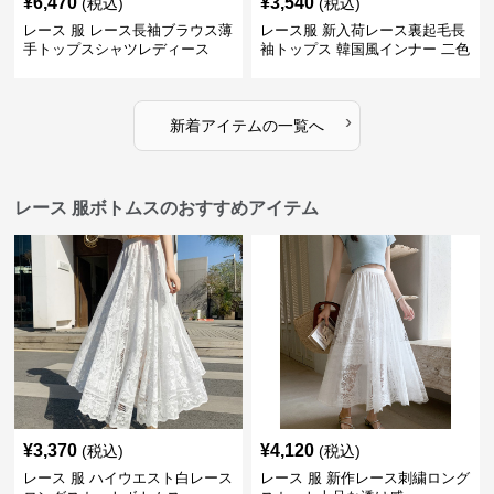
¥
6,470
¥
3,540
(税込)
(税込)
レース 服 レース長袖ブラウス薄
レース服 新入荷レース裏起毛長
手トップスシャツレディース
袖トップス 韓国風インナー 二色
›
新着アイテムの一覧へ
レース 服ボトムスのおすすめアイテム
¥
3,370
¥
4,120
(税込)
(税込)
レース 服 ハイウエスト白レース
レース 服 新作レース刺繍ロング