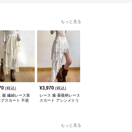
もっと見る
70
¥
3,970
¥
4,650
(税込)
(税込)
(税込)
 服 繊細レース装
レース 服 薔薇柄レース
レース 服 エレガント白
ングスカート 不規
スカート アシンメトリ
レースロングスカートフ
デザイン女性用ボト
ーロングボトムス
レンチレイヤードレー
ス ボトムスロングスカ
ート
もっと見る