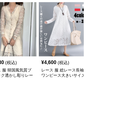
30
¥
4,600
¥
4,200
(税込)
(税込)
(税込)
 服 韓国風気質ブ
レース 服 総レース長袖
レース 服 レース襟花柄
ック透かし彫りレー
ワンピース大きいサイズ
ワンピース 長袖シフォ
ンピース
着痩せミディ丈
ン風