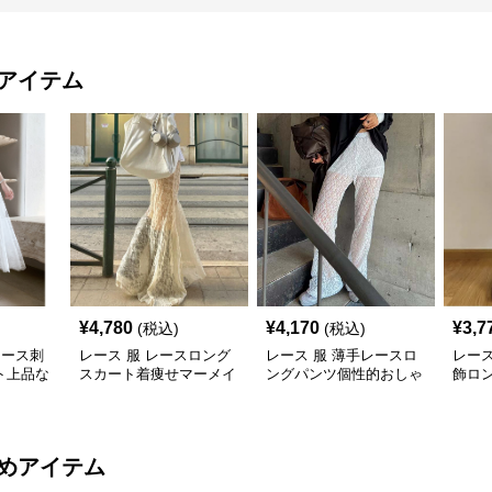
アイテム
¥
4,780
¥
4,170
¥
3,7
(税込)
(税込)
レース刺
レース 服 レースロング
レース 服 薄手レースロ
レース
ト上品な
スカート着痩せマーメイ
ングパンツ個性的おしゃ
飾ロ
ド大人可愛いボトムス
れ着痩せ効果
則裾
ムス
めアイテム