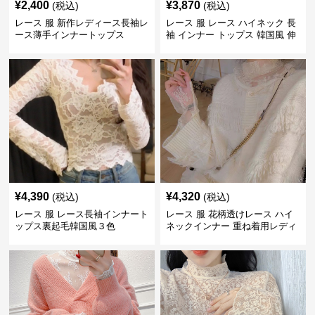
¥
2,400
¥
3,870
(税込)
(税込)
レース 服 新作レディース長袖レ
レース 服 レース ハイネック 長
ース薄手インナートップス
袖 インナー トップス 韓国風 伸
縮性
¥
4,390
¥
4,320
(税込)
(税込)
レース 服 レース長袖インナート
レース 服 花柄透けレース ハイ
ップス裏起毛韓国風３色
ネックインナー 重ね着用レディ
ース