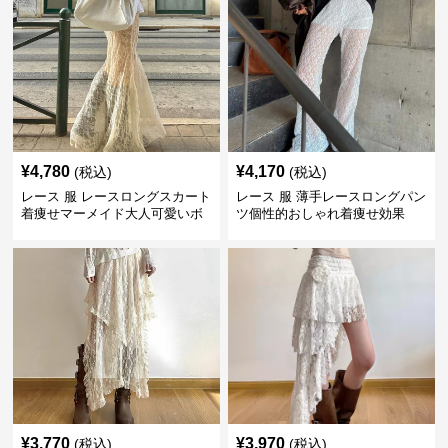
¥
4,780
¥
4,170
(税込)
(税込)
レース 服 レースロングスカート
レース 服 薄手レースロングパン
着痩せマーメイド大人可愛いボ
ツ個性的おしゃれ着痩せ効果
トムス
¥
3,770
¥
3,970
(税込)
(税込)