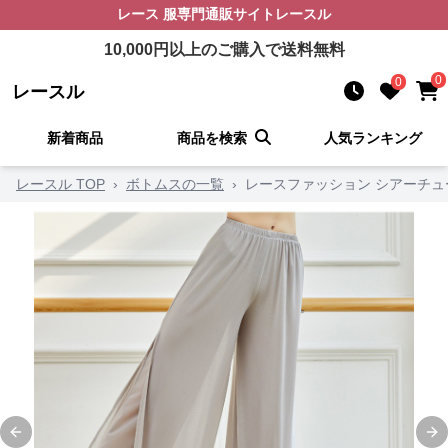
レース 服
専門通販サイト
レースル
10,000
円以上のご購入で送料無料
0
0
レースル
新着商品
商品を検索
人気ランキング
レースル TOP
›
ボトムスの一覧
›
レースファッション シアーチュ
Previous slide
Ne