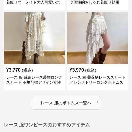
着痩せマーメイド大人可愛いボ
ツ個性的おしゃれ着痩せ効果
トムス
¥
3,770
¥
3,970
(税込)
(税込)
レース 服 繊細レース装飾ロング
レース 服 薔薇柄レーススカート
スカート 不規則裾デザイン女性
アシンメトリーロングボトムス
用ボトムス
›
レース 服
の
ボトムス
一覧へ
レース 服ワンピースのおすすめアイテム