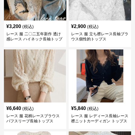
¥
3,200
¥
2,900
(税込)
(税込)
レース 服 二〇二五年新作 透け
レース 服 立ち襟レース長袖ブラ
感レース ハイネック長袖トップ
ウス個性的トップス
スブラウス
¥
6,640
¥
5,840
(税込)
(税込)
レース 服 花柄レースブラウス
レース 服 レディース長袖レース
パフスリーブ長袖トップス
襟ニットカーディガン トップス
2色