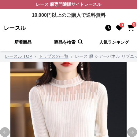
レース 服
専門通販サイト
レースル
10,000
円以上のご購入で送料無料
0
0
レースル
新着商品
商品を検索
人気ランキング
レースル TOP
›
トップスの一覧
›
レース 服 シアーパネル リブニ
Previous slide
Ne