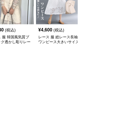
30
¥
4,600
¥
4,200
(税込)
(税込)
(税込)
 服 韓国風気質ブ
レース 服 総レース長袖
レース 服 レース襟花柄
ック透かし彫りレー
ワンピース大きいサイズ
ワンピース 長袖シフォ
ンピース
着痩せミディ丈
ン風