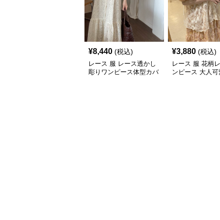
¥
8,440
¥
3,880
(税込)
(税込)
レース 服 レース透かし
レース 服 花柄
彫りワンピース体型カバ
ンピース 大人可
ーロング丈
品フェミニン