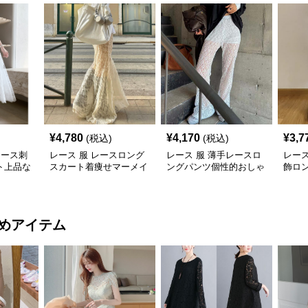
¥
4,780
¥
4,170
¥
3,7
(税込)
(税込)
レース刺
レース 服 レースロング
レース 服 薄手レースロ
レース
ト上品な
スカート着痩せマーメイ
ングパンツ個性的おしゃ
飾ロ
ド大人可愛いボトムス
れ着痩せ効果
則裾
ムス
めアイテム