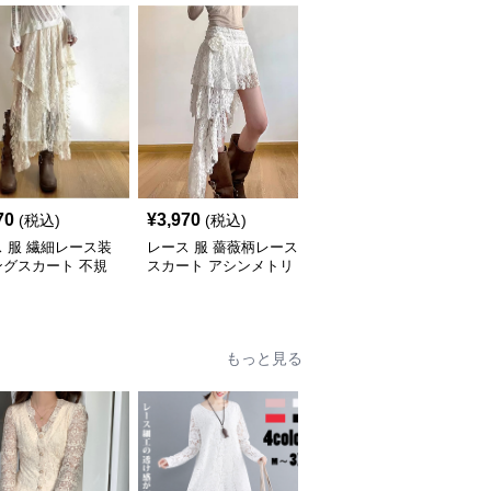
70
¥
3,970
¥
4,650
(税込)
(税込)
(税込)
 服 繊細レース装
レース 服 薔薇柄レース
レース 服 エレガント白
ングスカート 不規
スカート アシンメトリ
レースロングスカートフ
デザイン女性用ボト
ーロングボトムス
レンチレイヤードレー
ス ボトムスロングスカ
ート
もっと見る