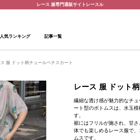
レース 服
専門通販サイト
レースル
人気ランキング
記事一覧
ス 服 ドット柄チュールペチスカート
レース 服 ドット
繊細な透け感が魅力的なチュ
ート型のボトムスは、水玉模
す。
裾にはフリルが施され、甘さ
体でも楽しめるレース服で、
ムスです。