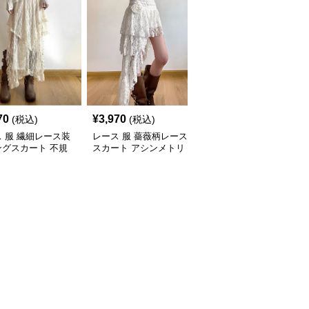
70
¥
3,970
¥
4,650
(税込)
(税込)
(税込)
 服 繊細レース装
レース 服 薔薇柄レース
レース 服 エレガント白
ングスカート 不規
スカート アシンメトリ
レースロングスカートフ
デザイン女性用ボト
ーロングボトムス
レンチレイヤードレー
ス ボトムスロングスカ
ート