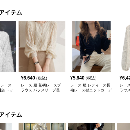
アイテム
¥
6,640
¥
5,840
¥
6,4
(税込)
(税込)
襟レース
レース 服 花柄レースブ
レース 服 レディース長
レース
性的トッ
ラウス パフスリーブ長
袖レース襟ニットカーデ
ラウ
袖トップス
ィガン トップス2色
ツレ
アイテム