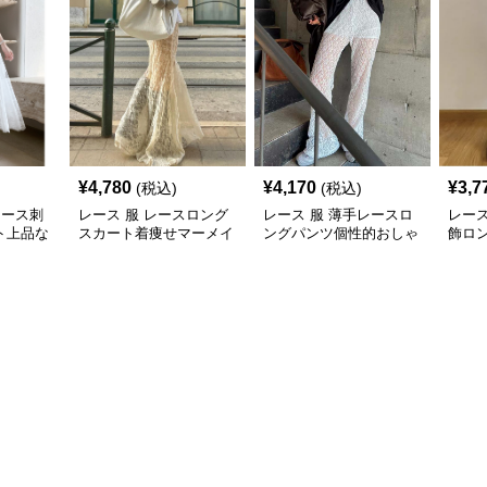
¥
4,780
¥
4,170
¥
3,7
(税込)
(税込)
レース刺
レース 服 レースロング
レース 服 薄手レースロ
レース
ト上品な
スカート着痩せマーメイ
ングパンツ個性的おしゃ
飾ロ
ド大人可愛いボトムス
れ着痩せ効果
則裾
ムス