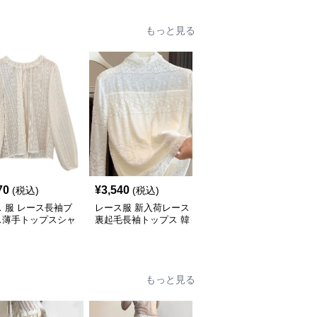
もっと見る
70
¥
3,540
¥
5,800
(税込)
(税込)
(税込)
 服 レース長袖ブ
レース服 新入荷レース
レース 服 2025新作レー
ス薄手トップスシャ
裏起毛長袖トップス 韓
ス袖切り替え長袖薄手透
ディース
国風インナー 二色
け感丸首トップス
もっと見る