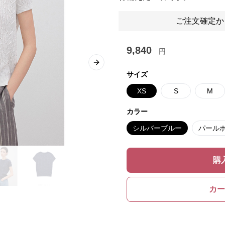
ご注文確定か
9,840
円
Next slide
サイズ
XS
S
M
カラー
シルバーブルー
パール
購
カー