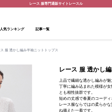
レース 服
専門通販サイト
レースル
人気ランキング
記事一覧
ス 服 透かし編み半袖ニットトップス
レース 服 透かし
上品で繊細な透かし編みが魅
丁寧に編み込まれた模様が女
とも相性抜群です。
短めの丈感で春夏のコーディ
レース服ならではの柔らかな
ね備えた一着です。