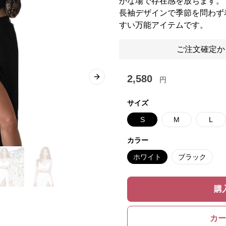
かな場で存在感を放ちます。
長袖デザインで季節を問わず
すい万能アイテムです。
ご注文確定か
2,580
円
Next slide
サイズ
S
M
L
カラー
ホワイト
ブラック
購
カー