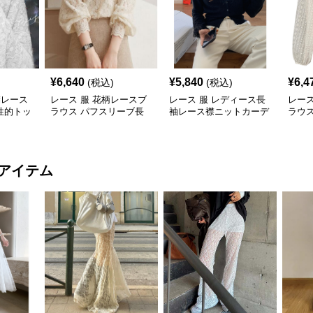
¥
6,640
¥
5,840
¥
6,4
(税込)
(税込)
襟レース
レース 服 花柄レースブ
レース 服 レディース長
レース
性的トッ
ラウス パフスリーブ長
袖レース襟ニットカーデ
ラウ
袖トップス
ィガン トップス2色
ツレ
アイテム