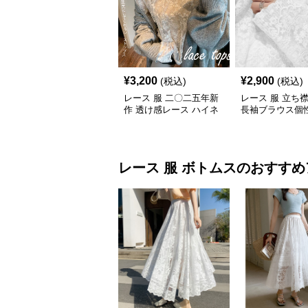
¥
3,200
¥
2,900
(税込)
(税込)
レース 服 二〇二五年新
レース 服 立ち
作 透け感レース ハイネ
長袖ブラウス個
ック長袖トップスブラウ
プス
ス
レース 服
ボトムス
のおすすめ