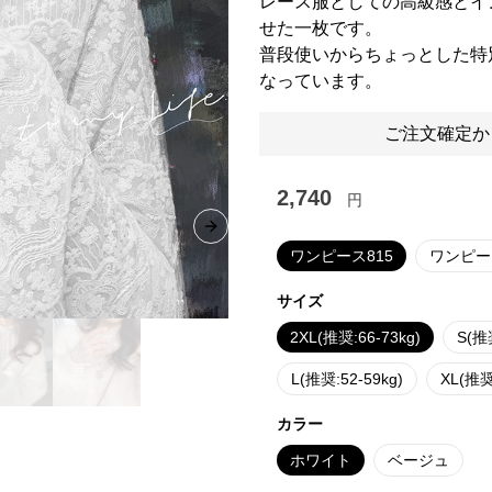
レース服としての高級感とイ
せた一枚です。
普段使いからちょっとした特
なっています。
ご注文確定か
2,740
円
Next slide
ワンピース815
ワンピー
サイズ
2XL(推奨:66-73kg)
S(推奨
L(推奨:52-59kg)
XL(推奨
カラー
ホワイト
ベージュ