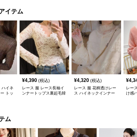
アイテム
¥
4,390
¥
4,320
¥
4,3
(税込)
(税込)
ス ハイネ
レース 服 レース長袖イ
レース 服 花柄透けレー
レース
ナー トッ
ンナートップス裏起毛韓
ス ハイネックインナー
け感
縮性
国風３色
重ね着用レディース
長袖
テム