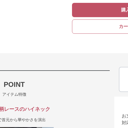
購
カー
POINT
アイテム特徴
柄レースのハイネック
お
で首元から華やかさを演出
対