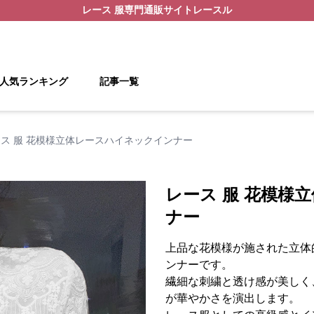
レース 服
専門通販サイト
レースル
人気ランキング
記事一覧
ス 服 花模様立体レースハイネックインナー
レース 服 花模様
ナー
上品な花模様が施された立体
ンナーです。
繊細な刺繍と透け感が美しく
が華やかさを演出します。