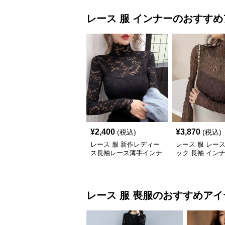
レース 服
インナー
のおすすめ
¥
2,400
¥
3,870
(税込)
(税込)
レース 服 新作レディー
レース 服 レー
ス長袖レース薄手インナ
ック 長袖 イン
ートップス
プス 韓国風 伸
レース 服
喪服
のおすすめアイ