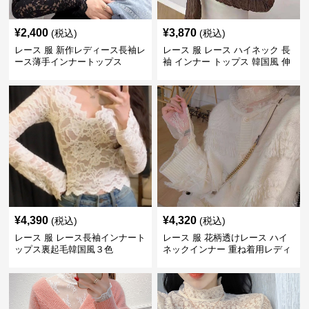
¥
2,400
¥
3,870
(税込)
(税込)
レース 服 新作レディース長袖レ
レース 服 レース ハイネック 長
ース薄手インナートップス
袖 インナー トップス 韓国風 伸
縮性
¥
4,390
¥
4,320
(税込)
(税込)
レース 服 レース長袖インナート
レース 服 花柄透けレース ハイ
ップス裏起毛韓国風３色
ネックインナー 重ね着用レディ
ース