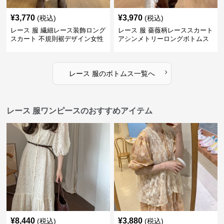
¥
3,770
¥
3,970
(税込)
(税込)
レース 服 繊細レース装飾ロング
レース 服 薔薇柄レーススカート
スカート 不規則裾デザイン女性
アシンメトリーロングボトムス
用ボトムス
›
レース 服
の
ボトムス
一覧へ
レース 服ワンピースのおすすめアイテム
¥
8,440
¥
3,880
(税込)
(税込)