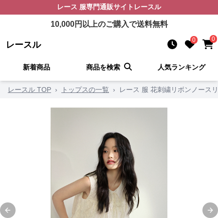
レース 服
専門通販サイト
レースル
10,000
円以上のご購入で送料無料
0
0
レースル
新着商品
商品を検索
人気ランキング
レースル TOP
›
トップスの一覧
›
レース 服 花刺繍リボンノース
Previous slide
Ne