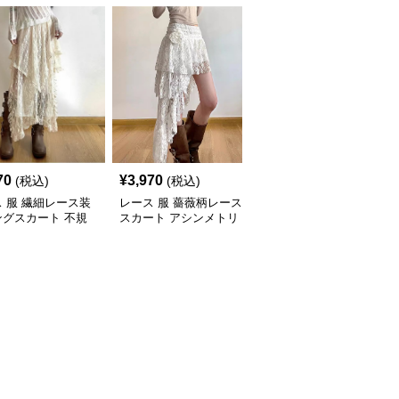
70
¥
3,970
¥
4,650
(税込)
(税込)
(税込)
 服 繊細レース装
レース 服 薔薇柄レース
レース 服 エレガント白
ングスカート 不規
スカート アシンメトリ
レースロングスカートフ
デザイン女性用ボト
ーロングボトムス
レンチレイヤードレー
ス ボトムスロングスカ
ート