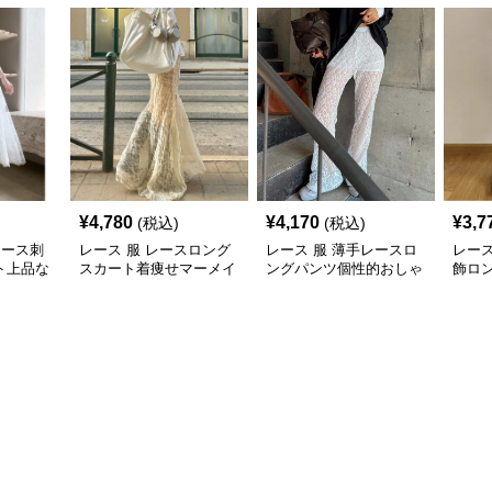
¥
4,780
¥
4,170
¥
3,7
(税込)
(税込)
レース刺
レース 服 レースロング
レース 服 薄手レースロ
レース
ト上品な
スカート着痩せマーメイ
ングパンツ個性的おしゃ
飾ロ
ド大人可愛いボトムス
れ着痩せ効果
則裾
ムス