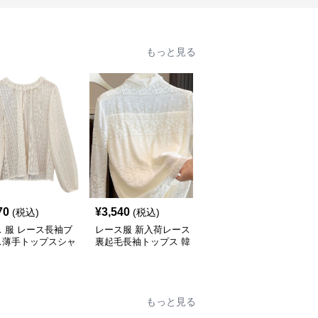
もっと見る
70
¥
3,540
¥
5,800
(税込)
(税込)
(税込)
 服 レース長袖ブ
レース服 新入荷レース
レース 服 2025新作レー
ス薄手トップスシャ
裏起毛長袖トップス 韓
ス袖切り替え長袖薄手透
ディース
国風インナー 二色
け感丸首トップス
もっと見る