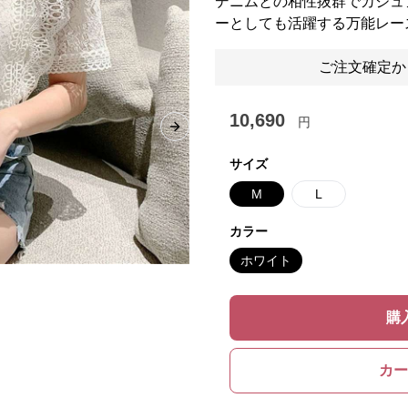
デニムとの相性抜群でカジュ
ーとしても活躍する万能レー
ご注文確定か
10,690
円
Next slide
サイズ
M
L
カラー
ホワイト
購
カー