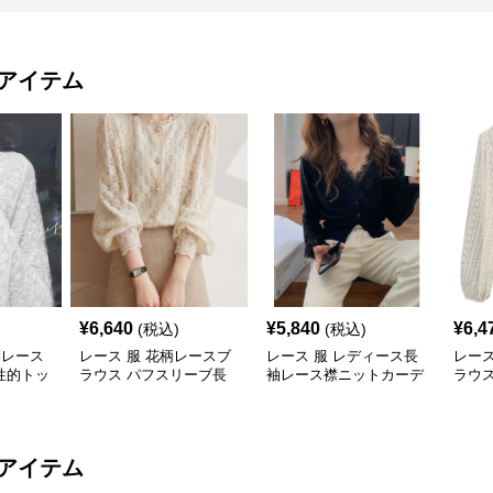
アイテム
¥
6,640
¥
5,840
¥
6,4
(税込)
(税込)
襟レース
レース 服 花柄レースブ
レース 服 レディース長
レース
性的トッ
ラウス パフスリーブ長
袖レース襟ニットカーデ
ラウ
袖トップス
ィガン トップス2色
ツレ
アイテム