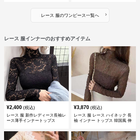
›
レース 服
の
ワンピース
一覧へ
レース 服インナーのおすすめアイテム
¥
2,400
¥
3,870
(税込)
(税込)
レース 服 新作レディース長袖レ
レース 服 レース ハイネック 長
ース薄手インナートップス
袖 インナー トップス 韓国風 伸
縮性