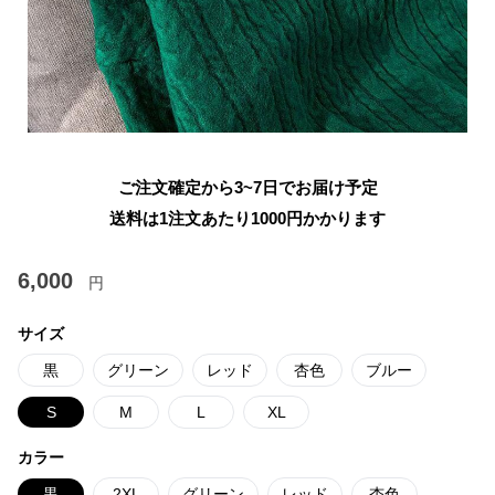
ご注文確定から3~7日でお届け予定
送料は1注文あたり
1000
円かかります
6,000
円
サイズ
黒
グリーン
レッド
杏色
ブルー
S
M
L
XL
カラー
黒
2XL
グリーン
レッド
杏色