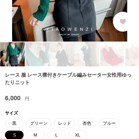
レース 服 レース襟付きケーブル編みセーター女性用ゆっ
たりニット
6,000
円
サイズ
黒
グリーン
レッド
杏色
ブルー
S
M
L
XL