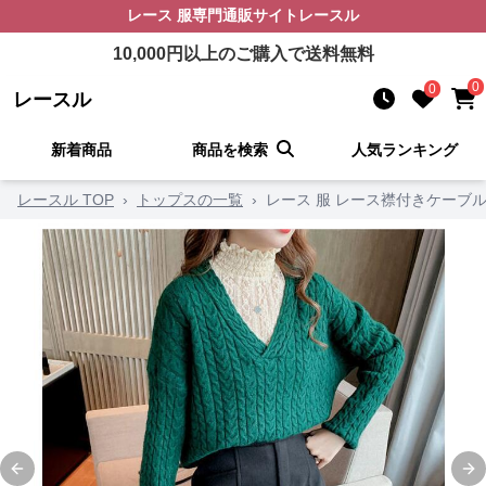
レース 服
専門通販サイト
レースル
10,000
円以上のご購入で送料無料
0
0
レースル
新着商品
商品を検索
人気ランキング
レースル TOP
›
トップスの一覧
›
レース 服 レース襟付きケーブ
Previous slide
Ne