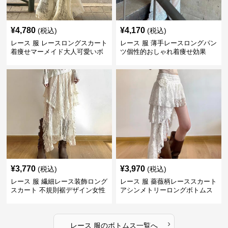
¥
4,780
¥
4,170
(税込)
(税込)
レース 服 レースロングスカート
レース 服 薄手レースロングパン
着痩せマーメイド大人可愛いボ
ツ個性的おしゃれ着痩せ効果
トムス
¥
3,770
¥
3,970
(税込)
(税込)
レース 服 繊細レース装飾ロング
レース 服 薔薇柄レーススカート
スカート 不規則裾デザイン女性
アシンメトリーロングボトムス
用ボトムス
›
レース 服
の
ボトムス
一覧へ