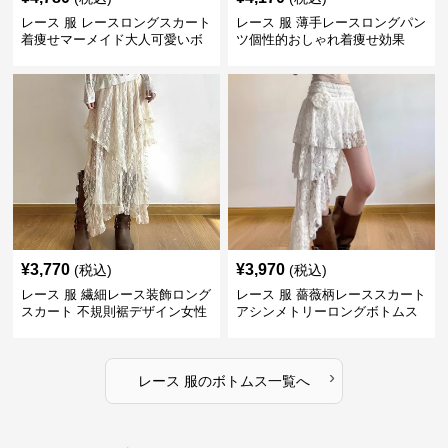
レース 服 レースロングスカート
レース 服 薄手レースロングパン
着痩せマーメイド大人可愛いボ
ツ個性的おしゃれ着痩せ効果
トムス
¥
3,770
¥
3,970
(税込)
(税込)
レース 服 繊細レース装飾ロング
レース 服 薔薇柄レーススカート
スカート 不規則裾デザイン女性
アシンメトリーロングボトムス
用ボトムス
›
レース 服
の
ボトムス
一覧へ