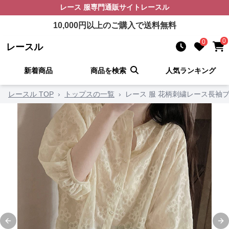
レース 服
専門通販サイト
レースル
10,000
円以上のご購入で送料無料
0
0
レースル
新着商品
商品を検索
人気ランキング
レースル TOP
›
トップスの一覧
›
レース 服 花柄刺繍レース長袖
Previous slide
Ne