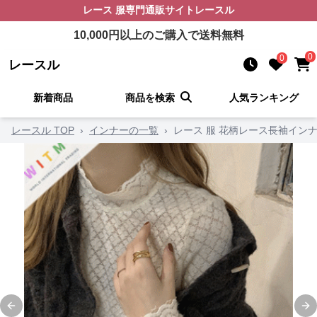
レース 服
専門通販サイト
レースル
10,000
円以上のご購入で送料無料
0
0
レースル
新着商品
商品を検索
人気ランキング
レースル TOP
›
インナーの一覧
›
レース 服 花柄レース長袖インナ
Previous slide
Ne