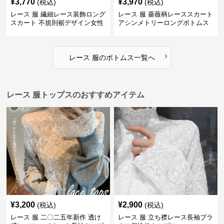
¥
3,770
¥
3,970
(税込)
(税込)
レース 服 繊細レース装飾ロング
レース 服 薔薇柄レーススカート
スカート 不規則裾デザイン女性
アシンメトリーロングボトムス
用ボトムス
›
レース 服
の
ボトムス
一覧へ
レース 服トップスのおすすめアイテム
¥
3,200
¥
2,900
(税込)
(税込)
レース 服 二〇二五年新作 透け
レース 服 立ち襟レース長袖ブラ