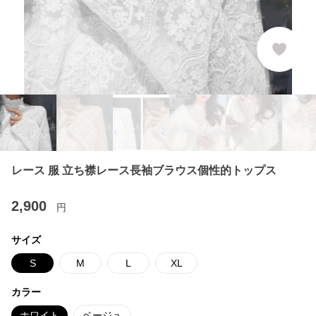
レース 服 立ち襟レース長袖ブラウス個性的トップス
2,900
円
サイズ
S
M
L
XL
カラー
ホワイト
ベージュ