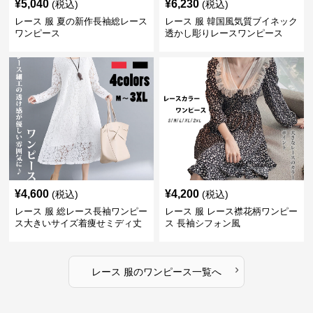
¥
5,040
¥
6,230
(税込)
(税込)
レース 服 夏の新作長袖総レース
レース 服 韓国風気質ブイネック
ワンピース
透かし彫りレースワンピース
¥
4,600
¥
4,200
(税込)
(税込)
レース 服 総レース長袖ワンピー
レース 服 レース襟花柄ワンピー
ス大きいサイズ着痩せミディ丈
ス 長袖シフォン風
›
レース 服
の
ワンピース
一覧へ