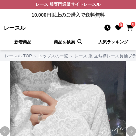
レース 服
専門通販サイト
レースル
10,000
円以上のご購入で送料無料
0
0
レースル
新着商品
商品を検索
人気ランキング
レースル TOP
›
トップスの一覧
›
レース 服 立ち襟レース長袖ブ
Previous slide
Ne