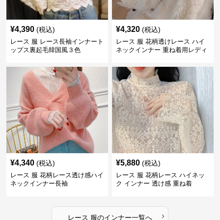
¥
4,390
¥
4,320
(税込)
(税込)
レース 服 レース長袖インナート
レース 服 花柄透けレース ハイ
ップス裏起毛韓国風３色
ネックインナー 重ね着用レディ
ース
¥
4,340
¥
5,880
(税込)
(税込)
レース 服 花柄レース透け感ハイ
レース 服 花柄レース ハイネッ
ネックインナー長袖
ク インナー 透け感 重ね着
›
レース 服
の
インナー
一覧へ