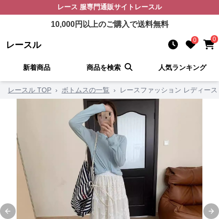
レース 服
専門通販サイト
レースル
10,000
円以上のご購入で送料無料
0
0
レースル
新着商品
商品を検索
人気ランキング
レースル TOP
›
ボトムスの一覧
›
レースファッション レディース
Previous slide
Ne