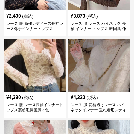
¥
2,400
¥
3,870
(税込)
(税込)
レース 服 新作レディース長袖レ
レース 服 レース ハイネック 長
ース薄手インナートップス
袖 インナー トップス 韓国風 伸
縮性
¥
4,390
¥
4,320
(税込)
(税込)
レース 服 レース長袖インナート
レース 服 花柄透けレース ハイ
ップス裏起毛韓国風３色
ネックインナー 重ね着用レディ
ース