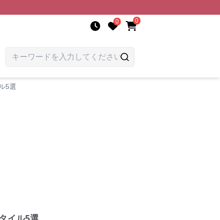
0
0
ル5選
タイル5選