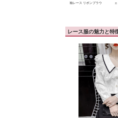
袖レース リボンブラウ
ェ
ス
ウ
レース服の魅力と特