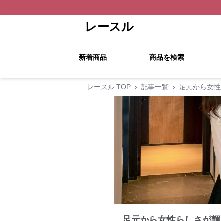
レースル
新着商品
商品を検索
レースル TOP
›
記事一覧
›
足元から女性
足元から女性らしさが輝