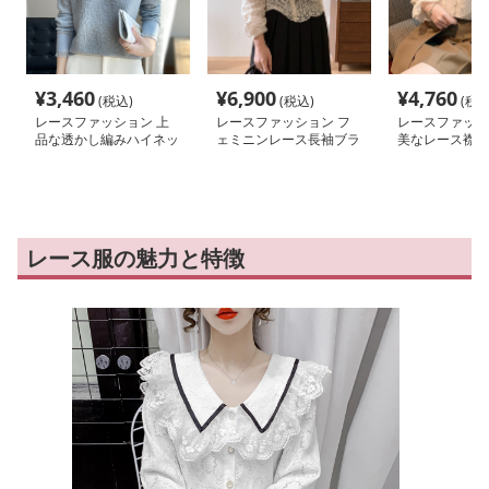
¥
3,460
¥
6,900
¥
4,760
(税込)
(税込)
(税込
レースファッション 上
レースファッション フ
レースファッシ
品な透かし編みハイネッ
ェミニンレース長袖ブラ
美なレース襟フ
クニット
ウス
ウス
レース服の魅力と特徴