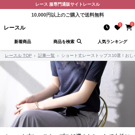
レース 服
専門通販サイト
レースル
10,000
円以上のご購入で送料無料
0
0
レースル
新着商品
商品を検索
人気ランキング
レースル TOP
›
記事一覧
›
ショート丈レーストップス10選！お