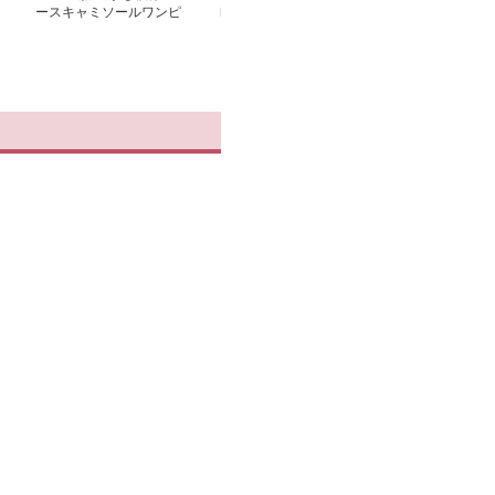
ースキャミソールワンピ
レイヤードスカート風デ
妖精レースワン
ース
ニム