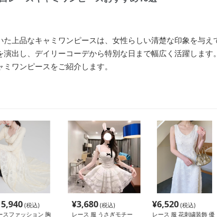
いた上品なキャミワンピースは、女性らしい清楚な印象を与え
を演出し、デイリーコーデから特別な日まで幅広く活躍します
ャミワンピースをご紹介します。
15,940
¥
3,680
¥
6,520
(税込)
(税込)
(税込)
ースファッション 胸
レース 服 うさぎモチー
レース 服 花刺繍装飾 優