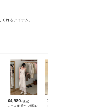
てくれるアイテム。
。
¥
4,980
¥
7,780
¥
8,620
(税込)
(税込)
(税込
レース 服 透かし模様レ
レース 服 透け感シアー
レース 服 透か