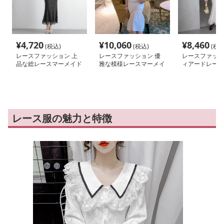
¥
4,720
¥
10,060
¥
8,460
(税込)
(税込)
(税込
レースファッション 上
レースファッション 優
レースファッシ
品な総レースマーメイド
雅な模様レースマーメイ
ィアードレース
ロングスカート
ドワンピース
イドスカート
レース服の魅力と特徴