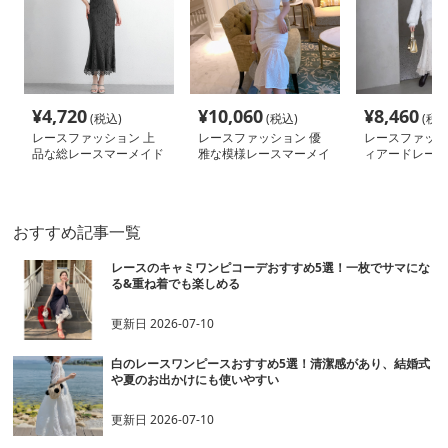
¥
4,720
¥
10,060
¥
8,460
(税込)
(税込)
(税込
レースファッション 上
レースファッション 優
レースファッシ
品な総レースマーメイド
雅な模様レースマーメイ
ィアードレース
ロングスカート
ドワンピース
イドスカート
おすすめ記事一覧
レースのキャミワンピコーデおすすめ5選！一枚でサマにな
る&重ね着でも楽しめる
更新日
2026-07-10
白のレースワンピースおすすめ5選！清潔感があり、結婚式
や夏のお出かけにも使いやすい
更新日
2026-07-10