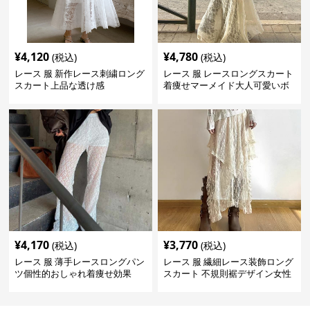
¥
4,120
¥
4,780
(税込)
(税込)
レース 服 新作レース刺繍ロング
レース 服 レースロングスカート
スカート上品な透け感
着痩せマーメイド大人可愛いボ
トムス
¥
4,170
¥
3,770
(税込)
(税込)
レース 服 薄手レースロングパン
レース 服 繊細レース装飾ロング
ツ個性的おしゃれ着痩せ効果
スカート 不規則裾デザイン女性
用ボトムス