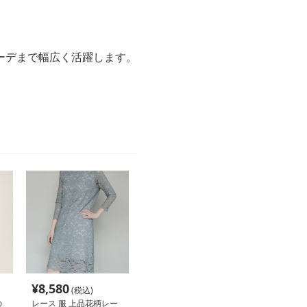
ーデまで幅広く活躍します。
¥
8,580
(税込)
の
レース 服 上品花柄レー