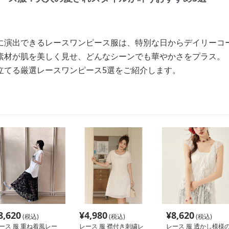
に演出できるレースワンピース服は、特別な日からデイリーコ
素材が肌を美しく見せ、どんなシーンでも華やかさをプラス。
立てる厳選レースワンピース5選をご紹介します。
8,620
¥
4,980
¥
8,620
(税込)
(税込)
(税込)
ース 服 重ね着風レー
レース 服 襟付き刺繍レ
レース 服 透かし模様