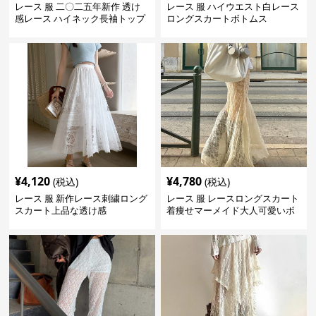
レース 服 二〇二五年新作 透け
レース 服 ハイウエスト白レース
感レース ハイネック長袖トップ
ロングスカートボトムス
スブラウス
¥
4,120
¥
4,780
(税込)
(税込)
レース 服 新作レース刺繍ロング
レース 服 レースロングスカート
スカート上品な透け感
着痩せマーメイド大人可愛いボ
トムス