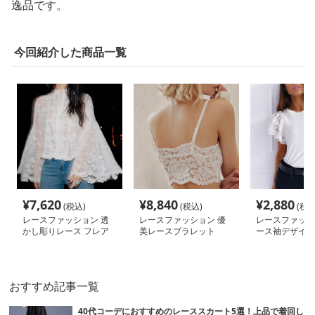
逸品です。
今回紹介した商品一覧
¥
7,620
¥
8,840
¥
2,880
(税込)
(税込)
(税込
レースファッション 透
レースファッション 優
レースファッシ
かし彫りレース フレア
美レースブラレット
ース袖デザイン
袖ブラウス
ブラウス
おすすめ記事一覧
40代コーデにおすすめのレーススカート5選！上品で着回し