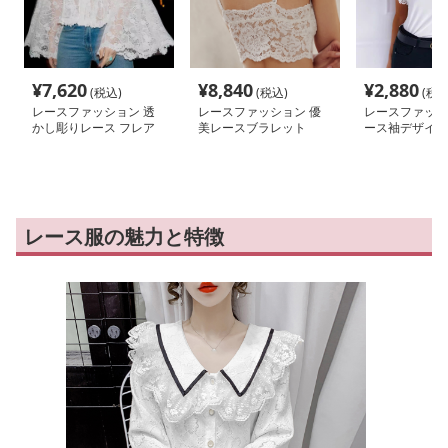
¥
7,620
¥
8,840
¥
2,880
(税込)
(税込)
(税込
レースファッション 透
レースファッション 優
レースファッシ
かし彫りレース フレア
美レースブラレット
ース袖デザイン
袖ブラウス
ブラウス
レース服の魅力と特徴