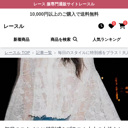
レース 服
専門通販サイト
レースル
10,000
円以上のご購入で送料無料
0
0
レースル
新着商品
商品を検索
人気ランキング
レースル TOP
›
記事一覧
›
毎日のスタイルに特別感をプラス！大