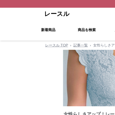
レースル
新着商品
商品を検索
レースル TOP
›
記事一覧
›
女性らしさア
女性らしさアップ！レー