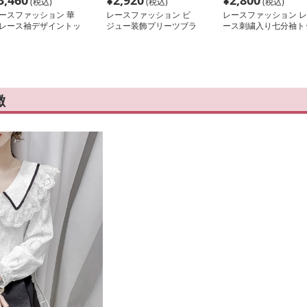
3,460
¥
2,920
¥
2,800
(税込)
(税込)
(税込)
ースファッション 華
レースファッション ビ
レースファッション レ
レース袖デザイントッ
ジュー装飾プリーツブラ
ース刺繍入り七分袖ト
ス
ウス
プス
徴