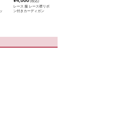
¥
4,000
(税込)
レース 服 レース襟リボ
ッ
ン付きカーディガン