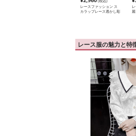
¥
2,960
¥
(税込)
レースファッション ス
レ
カラップレース透かし彫
麗
りボディスーツ
プ
レース服の魅力と特