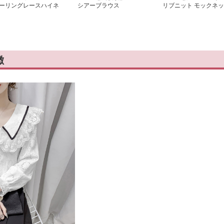
ーリングレースハイネ
シアーブラウス
リブニット モックネッ
クインナー
ク セーター
徴