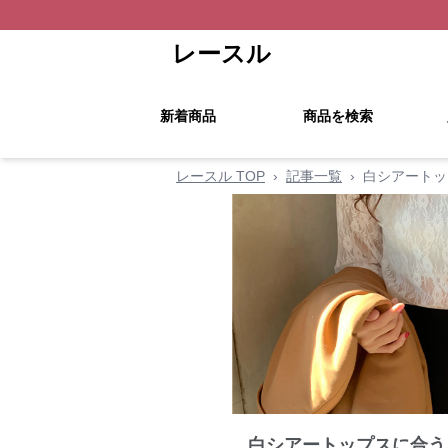
レースル
新着商品
商品を検索
レースル TOP
›
記事一覧
›
白シアートッ
白シアートップスに合う