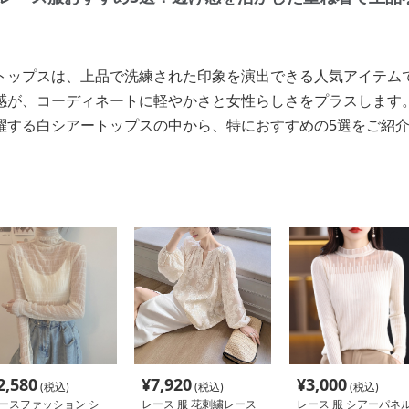
トップスは、上品で洗練された印象を演出できる人気アイテム
感が、コーディネートに軽やかさと女性らしさをプラスします
躍する白シアートップスの中から、特におすすめの5選をご紹
2,580
¥
7,920
¥
3,000
(税込)
(税込)
(税込)
ースファッション シ
レース 服 花刺繍レース
レース 服 シアーパネ