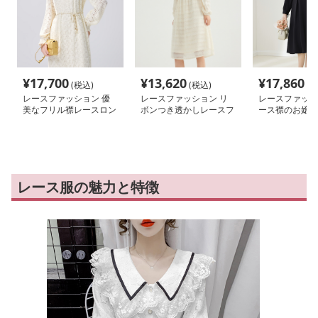
¥
17,700
¥
13,620
¥
17,860
(税込)
(税込)
(税
レースファッション 優
レースファッション リ
レースファッシ
美なフリル襟レースロン
ボンつき透かしレースフ
ース襟のお嬢様
グワンピース
ェミニンワンピース
アムワンピース
レース服の魅力と特徴