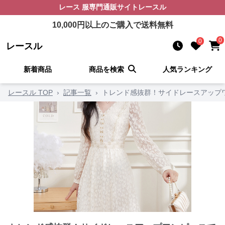
レース 服
専門通販サイト
レースル
10,000
円以上のご購入で送料無料
0
0
レースル
新着商品
商品を検索
人気ランキング
レースル TOP
›
記事一覧
›
トレンド感抜群！サイドレースアップ