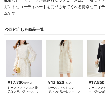
繊細なレースワークが施されたワンピースは、一着でエレ
ガントなコーディネートを完成させてくれる特別なアイテ
ムです。
今回紹介した商品一覧
¥
17,700
¥
13,620
¥
17,860
(税込)
(税込)
(税
レースファッション 優
レースファッション リ
レースファッシ
美なフリル襟レースロン
ボンつき透かしレースフ
ース襟のお嬢様
グワンピース
ェミニンワンピース
アムワンピース