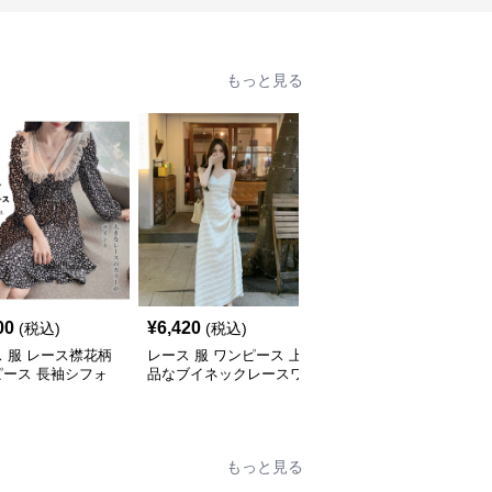
もっと見る
00
¥
6,420
¥
9,000
(税込)
(税込)
(税込)
 服 レース襟花柄
レース 服 ワンピース 上
レース 服 フリルティア
ピース 長袖シフォ
品なブイネックレースワ
ード ベアトップワンピ
ンピース女性用
ース
もっと見る