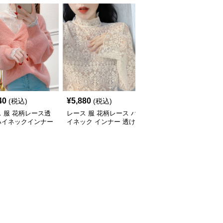
40
¥
5,880
¥
3,330
(税込)
(税込)
(税込)
 服 花柄レース透
レース 服 花柄レース ハ
レース 服 新作レース長
ハイネックインナー
イネック インナー 透け
袖トップス スリムイン
感 重ね着
ナー3色展開