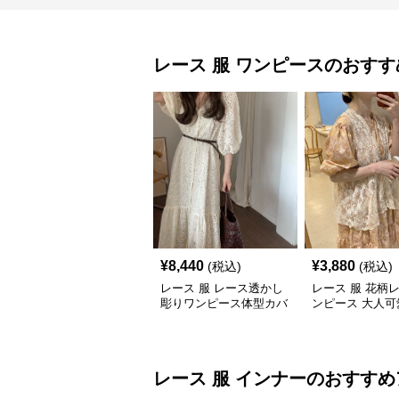
レース 服
ワンピース
のおすす
¥
8,440
¥
3,880
(税込)
(税込)
レース 服 レース透かし
レース 服 花柄
彫りワンピース体型カバ
ンピース 大人可
ーロング丈
品フェミニン
レース 服
インナー
のおすすめ