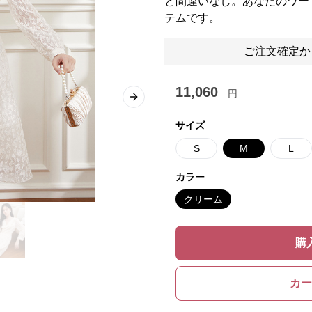
と間違いなし。あなたのワー
テムです。
ご注文確定か
11,060
円
Next slide
サイズ
S
M
L
カラー
クリーム
購
カー