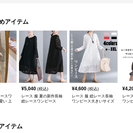
めアイテム
¥
5,040
¥
4,600
¥
4,2
(税込)
(税込)
レースワ
レース 服 夏の新作長袖
レース 服 総レース長袖
レース
愛い 上
総レースワンピース
ワンピース大きいサイズ
ワン
着痩せミディ丈
ン風
アイテム