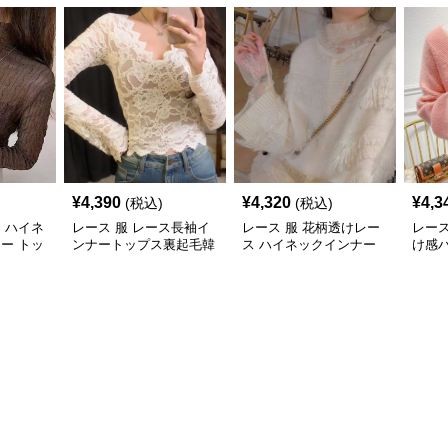
¥
4,390
¥
4,320
¥
4,3
(税込)
(税込)
ス ハイネ
レース 服 レース長袖イ
レース 服 花柄透けレー
レース
ナー トッ
ンナートップス裏起毛韓
ス ハイネックインナー
け感
縮性
国風３色
重ね着用レディース
長袖