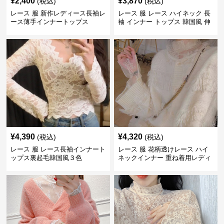
¥
2,400
¥
3,870
(税込)
(税込)
レース 服 新作レディース長袖レ
レース 服 レース ハイネック 長
ース薄手インナートップス
袖 インナー トップス 韓国風 伸
縮性
¥
4,390
¥
4,320
(税込)
(税込)
レース 服 レース長袖インナート
レース 服 花柄透けレース ハイ
ップス裏起毛韓国風３色
ネックインナー 重ね着用レディ
ース