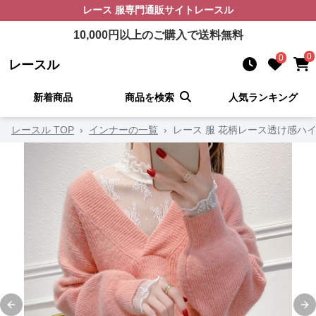
レース 服
専門通販サイト
レースル
10,000
円以上のご購入で送料無料
0
0
レースル
新着商品
商品を検索
人気ランキング
レースル TOP
›
インナーの一覧
›
レース 服 花柄レース透け感ハ
Previous slide
Ne