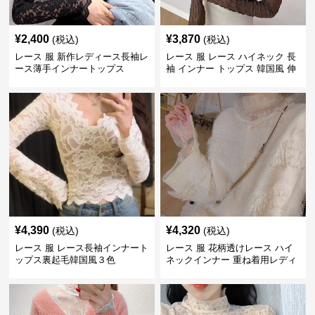
¥
2,400
¥
3,870
(税込)
(税込)
レース 服 新作レディース長袖レ
レース 服 レース ハイネック 長
ース薄手インナートップス
袖 インナー トップス 韓国風 伸
縮性
¥
4,390
¥
4,320
(税込)
(税込)
レース 服 レース長袖インナート
レース 服 花柄透けレース ハイ
ップス裏起毛韓国風３色
ネックインナー 重ね着用レディ
ース