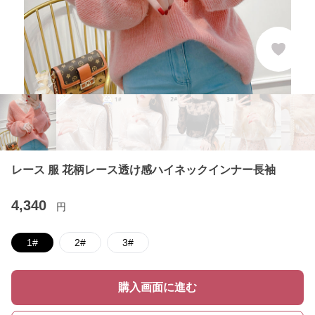
レース 服 花柄レース透け感ハイネックインナー長袖
4,340
円
1#
2#
3#
購入画面に進む