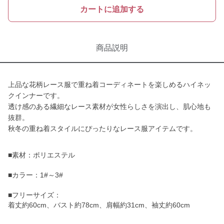
カートに追加する
商品説明
上品な花柄レース服で重ね着コーディネートを楽しめるハイネッ
クインナーです。
透け感のある繊細なレース素材が女性らしさを演出し、肌心地も
抜群。
秋冬の重ね着スタイルにぴったりなレース服アイテムです。
■素材：ポリエステル
■カラー：1#～3#
■フリーサイズ：
着丈約60cm、バスト約78cm、肩幅約31cm、袖丈約60cm