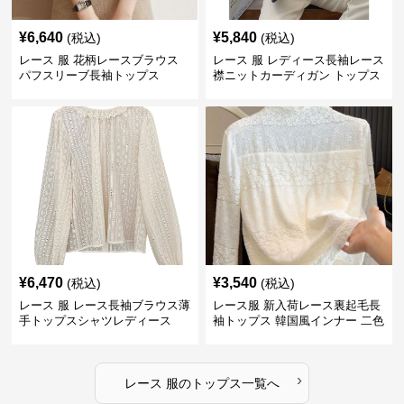
¥
6,640
¥
5,840
(税込)
(税込)
レース 服 花柄レースブラウス
レース 服 レディース長袖レース
パフスリーブ長袖トップス
襟ニットカーディガン トップス
2色
¥
6,470
¥
3,540
(税込)
(税込)
レース 服 レース長袖ブラウス薄
レース服 新入荷レース裏起毛長
手トップスシャツレディース
袖トップス 韓国風インナー 二色
›
レース 服
の
トップス
一覧へ