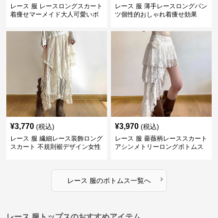
レース 服 レースロングスカート
レース 服 薄手レースロングパン
着痩せマーメイド大人可愛いボ
ツ個性的おしゃれ着痩せ効果
トムス
¥
3,770
¥
3,970
(税込)
(税込)
レース 服 繊細レース装飾ロング
レース 服 薔薇柄レーススカート
スカート 不規則裾デザイン女性
アシンメトリーロングボトムス
用ボトムス
›
レース 服
の
ボトムス
一覧へ
レース 服トップスのおすすめアイテム