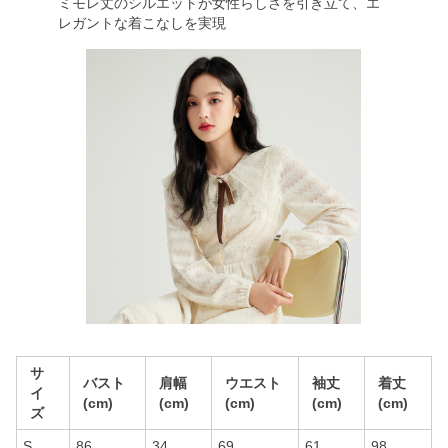
ミモレ丈のシルエットが女性らしさを引き立て、エ
レガントな着こなしを実現
サ
バスト
肩幅
ウエスト
袖丈
着丈
イ
(cm)
(cm)
(cm)
(cm)
(cm)
ズ
S
86
34
69
61
98