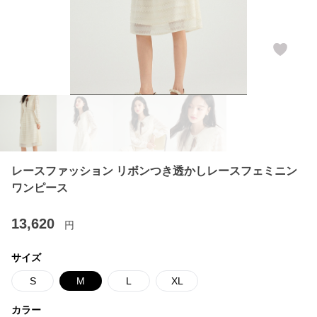
レースファッション リボンつき透かしレースフェミニン
ワンピース
13,620
円
サイズ
S
M
L
XL
カラー