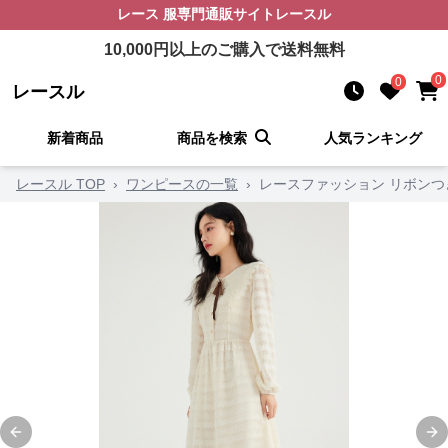
レース 服
専門通販サイト
レースル
10,000
円以上のご購入で送料無料
0
0
レースル
新着商品
商品を検索
人気ランキング
レースル TOP
›
ワンピースの一覧
›
レースファッション リボン
Previous slide
Ne