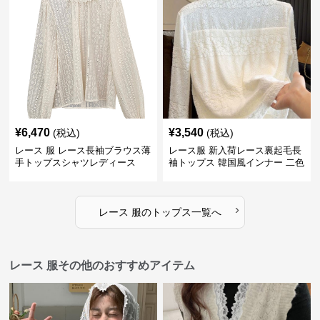
¥
6,470
¥
3,540
(税込)
(税込)
レース 服 レース長袖ブラウス薄
レース服 新入荷レース裏起毛長
手トップスシャツレディース
袖トップス 韓国風インナー 二色
›
レース 服
の
トップス
一覧へ
レース 服その他のおすすめアイテム