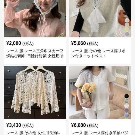
¥
2,080
¥
5,060
(税込)
(税込)
レース 服 レース三角巾スカーフ
レース 服 その他 レース襟リボ
蝶結び頭巾 日除け対策 女性用そ
ン付きニットベスト
の他
¥
3,430
¥
6,080
(税込)
(税込)
レース 服 その他 女性用長袖レ
レース 服 レース襟付き半袖パジ