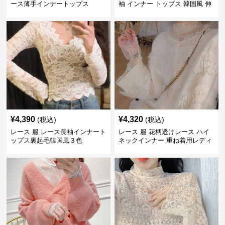
ース薄手インナートップス
袖 インナー トップス 韓国風 伸
縮性
¥
4,390
¥
4,320
(税込)
(税込)
レース 服 レース長袖インナート
レース 服 花柄透けレース ハイ
ップス裏起毛韓国風３色
ネックインナー 重ね着用レディ
ース