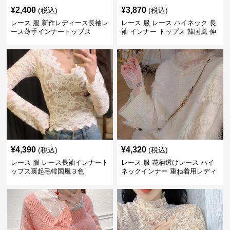
¥
2,400
¥
3,870
(税込)
(税込)
レース 服 新作レディース長袖レ
レース 服 レース ハイネック 長
ース薄手インナートップス
袖 インナー トップス 韓国風 伸
縮性
¥
4,390
¥
4,320
(税込)
(税込)
レース 服 レース長袖インナート
レース 服 花柄透けレース ハイ
ップス裏起毛韓国風３色
ネックインナー 重ね着用レディ
ース