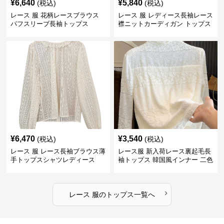
¥
6,640
¥
5,840
(税込)
(税込)
レース 服 花柄レースブラウス
レース 服 レディース長袖レース
パフスリーブ長袖トップス
襟ニットカーディガン トップス
2色
¥
6,470
¥
3,540
(税込)
(税込)
レース 服 レース長袖ブラウス薄
レース服 新入荷レース裏起毛長
手トップスシャツレディース
袖トップス 韓国風インナー 二色
›
レース 服
の
トップス
一覧へ