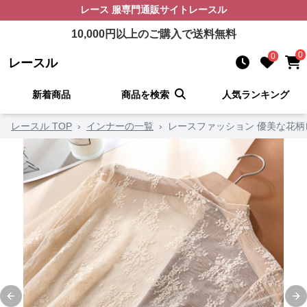
レース 服
専門通販サイト
レースル
10,000
円以上のご購入で送料無料
0
0
レースル
新着商品
商品を検索
人気ランキング
レースル TOP
›
インナーの一覧
›
レースファッション 優美な花
Previous slide
Ne