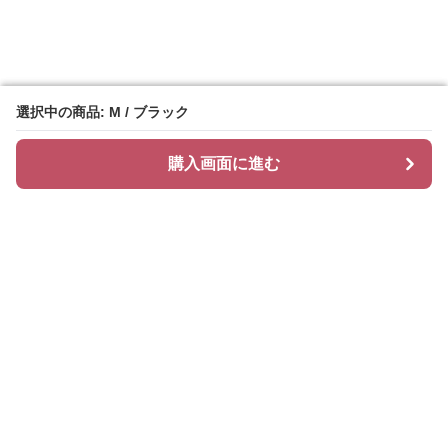
選択中の商品: M / ブラック
選択中の商品: M / ブラック
購入画面に進む
購入画面に進む
レースル
について