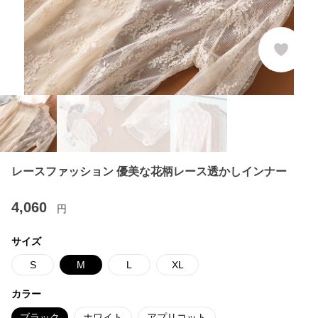
レースファッション 優美な花柄レース透かしインナー
4,060
円
サイズ
S
M
L
XL
カラー
ブラック
ホワイト
アプリコット