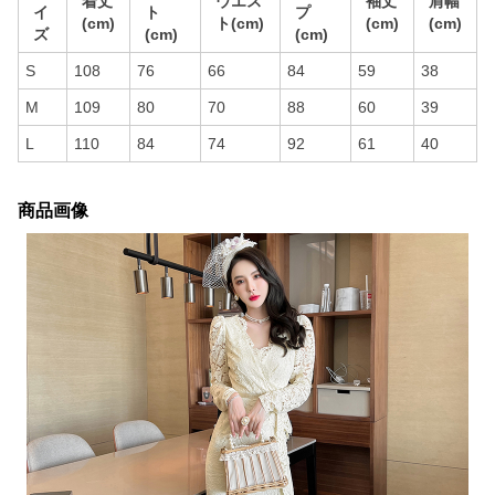
着丈
ウエス
袖丈
肩幅
イ
ト
プ
(cm)
ト(cm)
(cm)
(cm)
ズ
(cm)
(cm)
S
108
76
66
84
59
38
M
109
80
70
88
60
39
L
110
84
74
92
61
40
商品画像