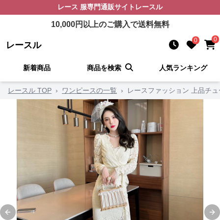
レース 服
専門通販サイト
レースル
10,000
円以上のご購入で送料無料
0
0
レースル
新着商品
商品を検索
人気ランキング
レースル TOP
›
ワンピースの一覧
›
レースファッション 上品チ
Previous slide
Ne