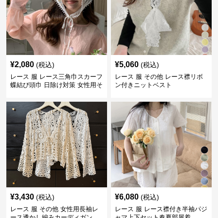
¥
2,080
¥
5,060
(税込)
(税込)
レース 服 レース三角巾スカーフ
レース 服 その他 レース襟リボ
蝶結び頭巾 日除け対策 女性用そ
ン付きニットベスト
の他
¥
3,430
¥
6,080
(税込)
(税込)
レース 服 その他 女性用長袖レ
レース 服 レース襟付き半袖パジ
ース透かし編みカーディガン
ャマ上下セット春夏部屋着