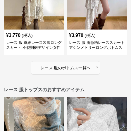
¥
3,770
¥
3,970
(税込)
(税込)
レース 服 繊細レース装飾ロング
レース 服 薔薇柄レーススカート
スカート 不規則裾デザイン女性
アシンメトリーロングボトムス
用ボトムス
›
レース 服
の
ボトムス
一覧へ
レース 服トップスのおすすめアイテム