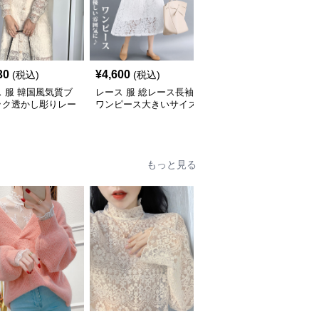
30
¥
4,600
¥
4,200
(税込)
(税込)
(税込)
 服 韓国風気質ブ
レース 服 総レース長袖
レース 服 レース襟花柄
ック透かし彫りレー
ワンピース大きいサイズ
ワンピース 長袖シフォ
ンピース
着痩せミディ丈
ン風
もっと見る