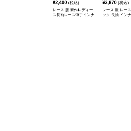
¥
2,400
¥
3,870
(税込)
(税込)
レース 服 新作レディー
レース 服 レー
ス長袖レース薄手インナ
ック 長袖 イン
ートップス
プス 韓国風 伸