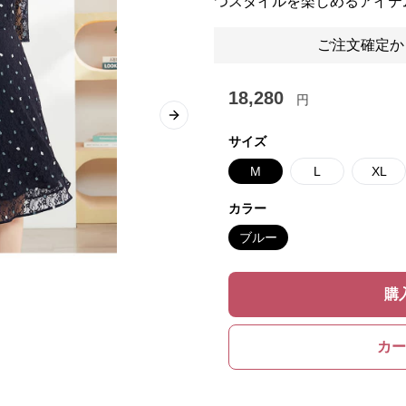
つスタイルを楽しめるアイテ
ご注文確定か
18,280
円
Next slide
サイズ
M
L
XL
カラー
ブルー
購
カー