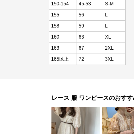
150-154
45-53
S-M
155
56
L
158
59
L
160
63
XL
163
67
2XL
165以上
72
3XL
レース 服
ワンピース
のおすす