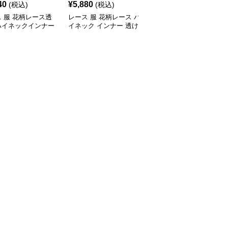
40
¥
5,880
¥
3,330
(税込)
(税込)
(税込)
 服 花柄レース透
レース 服 花柄レース ハ
レース 服 新作レース長
ハイネックインナー
イネック インナー 透け
袖トップス スリムイン
感 重ね着
ナー3色展開