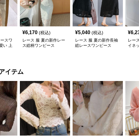
¥
6,170
¥
5,040
¥
6,2
(税込)
(税込)
レースワ
レース 服 夏の新作レー
レース 服 夏の新作長袖
レース
愛い 上
ス総柄ワンピース
総レースワンピース
イネ
スワ
アイテム