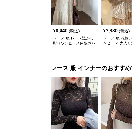
¥
8,440
¥
3,880
(税込)
(税込)
レース 服 レース透かし
レース 服 花柄
彫りワンピース体型カバ
ンピース 大人可
ーロング丈
品フェミニン
レース 服
インナー
のおすすめ