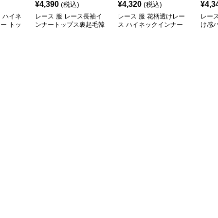
¥
4,390
¥
4,320
¥
4,3
(税込)
(税込)
ス ハイネ
レース 服 レース長袖イ
レース 服 花柄透けレー
レース
ナー トッ
ンナートップス裏起毛韓
ス ハイネックインナー
け感
縮性
国風３色
重ね着用レディース
長袖