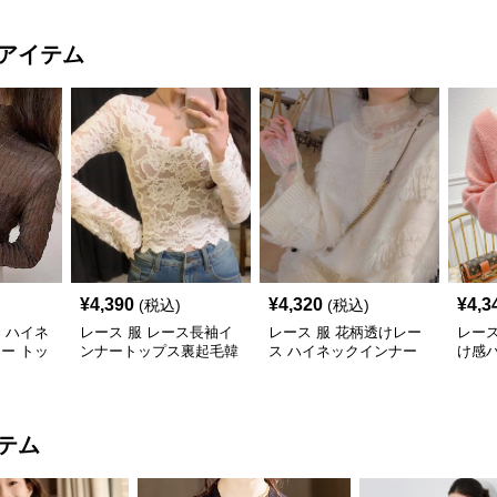
アイテム
¥
4,390
¥
4,320
¥
4,3
(税込)
(税込)
ス ハイネ
レース 服 レース長袖イ
レース 服 花柄透けレー
レース
ナー トッ
ンナートップス裏起毛韓
ス ハイネックインナー
け感
縮性
国風３色
重ね着用レディース
長袖
テム