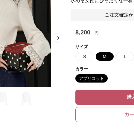
求める女性にぴったりな一着
ご注文確定か
8,200
円
Next slide
サイズ
S
M
L
カラー
アプリコット
購
カー