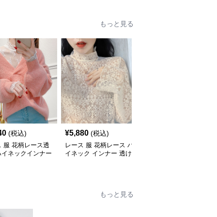
もっと見る
40
¥
5,880
¥
3,330
(税込)
(税込)
(税込)
 服 花柄レース透
レース 服 花柄レース ハ
レース 服 新作レース長
ハイネックインナー
イネック インナー 透け
袖トップス スリムイン
感 重ね着
ナー3色展開
もっと見る