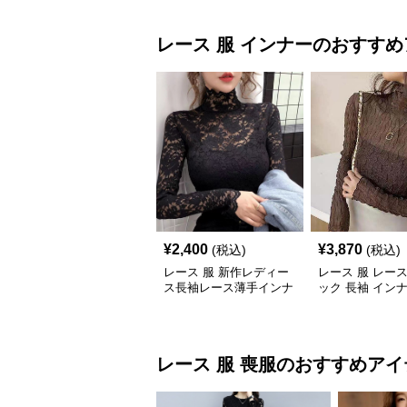
レース 服
インナー
のおすすめ
¥
2,400
¥
3,870
(税込)
(税込)
レース 服 新作レディー
レース 服 レー
ス長袖レース薄手インナ
ック 長袖 イン
ートップス
プス 韓国風 伸
レース 服
喪服
のおすすめアイ