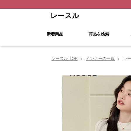
レースル
新着商品
商品を検索
レースル TOP
›
インナーの一覧
›
レー