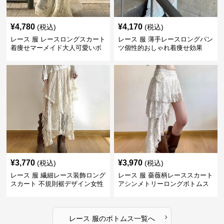
¥
4,780
¥
4,170
(税込)
(税込)
レース 服 レースロングスカート
レース 服 薄手レースロングパン
着痩せマーメイド大人可愛いボ
ツ個性的おしゃれ着痩せ効果
トムス
¥
3,770
¥
3,970
(税込)
(税込)
レース 服 繊細レース装飾ロング
レース 服 薔薇柄レーススカート
スカート 不規則裾デザイン女性
アシンメトリーロングボトムス
用ボトムス
›
レース 服
の
ボトムス
一覧へ