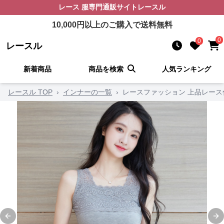
レース 服
専門通販サイト
レースル
10,000
円以上のご購入で送料無料
0
0
レースル
新着商品
商品を検索
人気ランキング
レースル TOP
›
インナーの一覧
›
レースファッション 上品レー
Previous slide
Ne