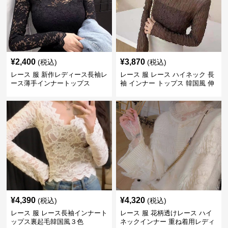
¥
2,400
¥
3,870
(税込)
(税込)
レース 服 新作レディース長袖レ
レース 服 レース ハイネック 長
ース薄手インナートップス
袖 インナー トップス 韓国風 伸
縮性
¥
4,390
¥
4,320
(税込)
(税込)
レース 服 レース長袖インナート
レース 服 花柄透けレース ハイ
ップス裏起毛韓国風３色
ネックインナー 重ね着用レディ