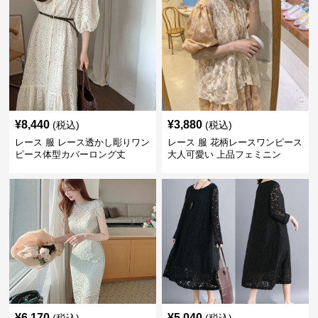
¥
8,440
¥
3,880
(税込)
(税込)
レース 服 レース透かし彫りワン
レース 服 花柄レースワンピース
ピース体型カバーロング丈
大人可愛い 上品フェミニン
¥
6,170
¥
5,040