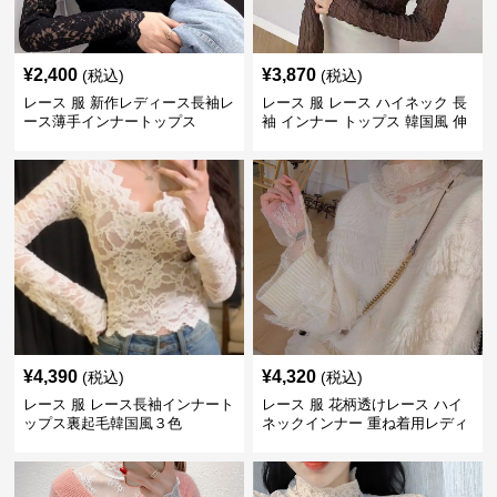
¥
2,400
¥
3,870
(税込)
(税込)
レース 服 新作レディース長袖レ
レース 服 レース ハイネック 長
ース薄手インナートップス
袖 インナー トップス 韓国風 伸
縮性
¥
4,390
¥
4,320
(税込)
(税込)
レース 服 レース長袖インナート
レース 服 花柄透けレース ハイ
ップス裏起毛韓国風３色
ネックインナー 重ね着用レディ
ース