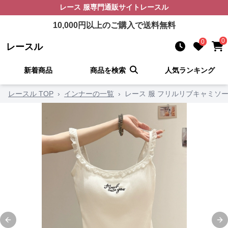
レース 服
専門通販サイト
レースル
10,000
円以上のご購入で送料無料
0
0
レースル
新着商品
商品を検索
人気ランキング
レースル TOP
›
インナーの一覧
›
レース 服 フリルリブキャミソ
Previous slide
Ne