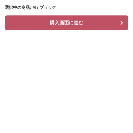
選択中の商品: M / ブラック
選択中の商品: M / ブラック
購入画面に進む
購入画面に進む
レースル
について
会社概要
利用規約