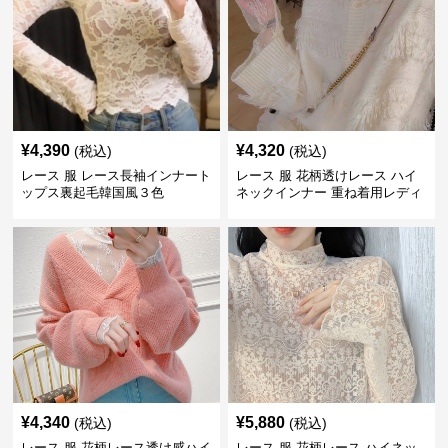
¥
4,390
¥
4,320
(税込)
(税込)
レース 服 レース長袖インナート
レース 服 花柄透けレース ハイ
ップス裏起毛韓国風３色
ネックインナー 重ね着用レディ
ース
¥
4,340
¥
5,880
(税込)
(税込)
レース 服 花柄レース透け感ハイ
レース 服 花柄レース ハイネッ