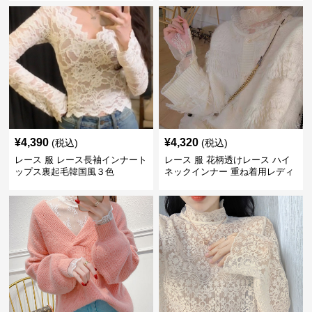
¥
4,390
¥
4,320
(税込)
(税込)
レース 服 レース長袖インナート
レース 服 花柄透けレース ハイ
ップス裏起毛韓国風３色
ネックインナー 重ね着用レディ
ース