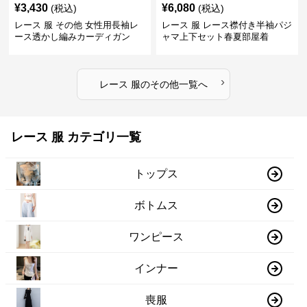
¥
3,430
¥
6,080
(税込)
(税込)
レース 服 その他 女性用長袖レ
レース 服 レース襟付き半袖パジ
ース透かし編みカーディガン
ャマ上下セット春夏部屋着
›
レース 服
の
その他
一覧へ
レース 服 カテゴリ一覧
トップス
ボトムス
ワンピース
インナー
喪服