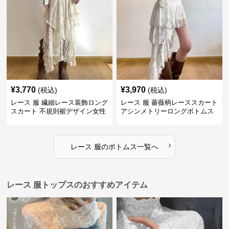
¥
3,770
¥
3,970
(税込)
(税込)
レース 服 繊細レース装飾ロング
レース 服 薔薇柄レーススカート
スカート 不規則裾デザイン女性
アシンメトリーロングボトムス
用ボトムス
›
レース 服
の
ボトムス
一覧へ
レース 服トップスのおすすめアイテム