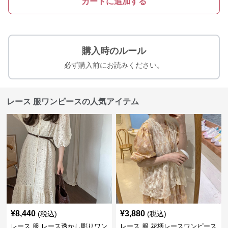
カートに追加する
購入時のルール
必ず購入前にお読みください。
レース 服ワンピースの人気アイテム
¥
8,440
¥
3,880
(税込)
(税込)
レース 服 レース透かし彫りワン
レース 服 花柄レースワンピース