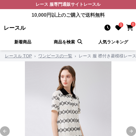
レース 服
専門通販サイト
レースル
10,000
円以上のご購入で送料無料
0
0
レースル
新着商品
商品を検索
人気ランキング
レースル TOP
›
ワンピースの一覧
›
レース 服 襟付き菱模様レー
Previous slide
Ne