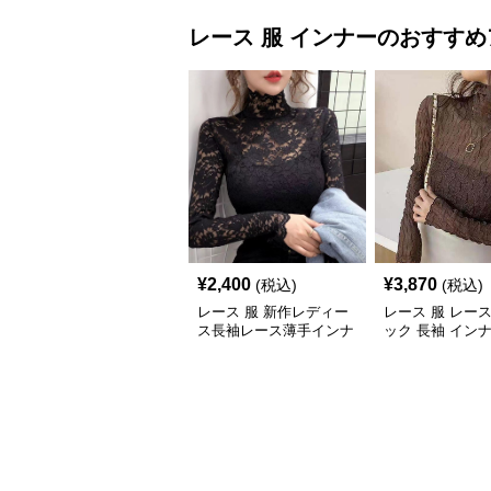
レース 服
インナー
のおすすめ
¥
2,400
¥
3,870
(税込)
(税込)
レース 服 新作レディー
レース 服 レー
ス長袖レース薄手インナ
ック 長袖 イン
ートップス
プス 韓国風 伸