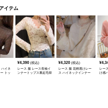
アイテム
¥
4,390
¥
4,320
¥
4,3
(税込)
(税込)
ス ハイネ
レース 服 レース長袖イ
レース 服 花柄透けレー
レース
ナー トッ
ンナートップス裏起毛韓
ス ハイネックインナー
け感
縮性
国風３色
重ね着用レディース
長袖