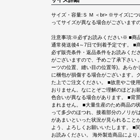
サイズ詳細
サイズ・容量:Ｓ Ｍ ＜br> ※サイズ
ってサイズが異なる場合がございます
注意事項:※必ずお読みください※ ■商
通常発送後4～7日で到着予定です。 ■
必ず販売条件・返品条件をお読みくださ
がございますので、予めご了承下さい 
ーツの位置、縫い目の位置等)。あらか
に梱包が損傷する場合がございます。
た上でご注文ください。 ■故意やご使
おりません。なにとぞご理解のほどお願
色合いが異なる場合があります。 ■背
まれません。 ■大量生産のため商品の
って多少のほつれ、接着部分のノリが
があまいといった状況が見られることが
よう、よろしくお願いいたします。 ■
お読みください。 海外製造商品により