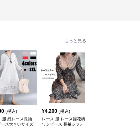
もっと見る
00
¥
4,200
¥
6,420
(税込)
(税込)
(税込)
 服 総レース長袖
レース 服 レース襟花柄
レース 服 ワンピース 上
ピース大きいサイズ
ワンピース 長袖シフォ
品なブイネックレースワ
せミディ丈
ン風
ンピース女性用