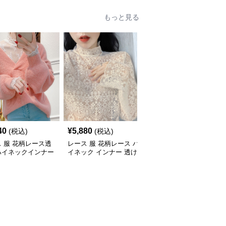
もっと見る
40
¥
5,880
¥
3,330
(税込)
(税込)
(税込)
 服 花柄レース透
レース 服 花柄レース ハ
レース 服 新作レース長
ハイネックインナー
イネック インナー 透け
袖トップス スリムイン
感 重ね着
ナー3色展開