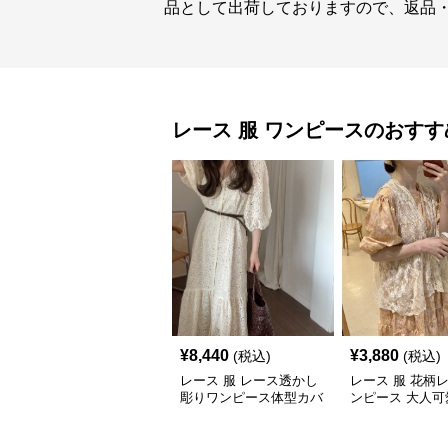
品として出荷しておりますので、返品
レース 服
ワンピース
のおすす
¥
8,440
¥
3,880
(税込)
(税込)
レース 服 レース透かし
レース 服 花柄
彫りワンピース体型カバ
ンピース 大人可
ーロング丈
品フェミニン