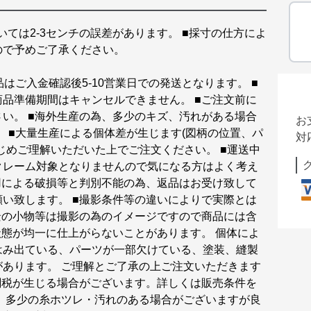
については2-3センチの誤差があります。 ■採寸の仕方によ
ので予めご了承ください。
品はご入金確認後5-10営業日での発送となります。 ■
商品準備期間はキャンセルできません。 ■ご注文前に
い。 ■海外生産の為、多少のキズ、汚れがある場合
お
。 ■大量生産による個体差が生じます(図柄の位置、パ
対
じめご理解いただいた上でご注文ください。 ■運送中
クレーム対象となりませんので気になる方はよく考え
用による破損等と判別不能の為、返品はお受け致して
い致します。 ■撮影条件等の違いによりで実際とは
景の小物等は撮影の為のイメージですので商品には含
状態が均一に仕上がらないことがあります。 個体によ
はみ出ている、パーツが一部欠けている、塗装、縫製
あります。 ご理解とご了承の上ご注文いただきます
関税が生じる場合がございます。詳しくは販売条件を
、多少の糸ホツレ・汚れのある場合がございますが良