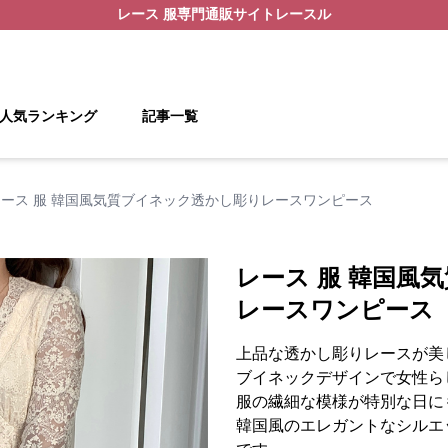
レース 服
専門通販サイト
レースル
人気ランキング
記事一覧
レース 服 韓国風気質ブイネック透かし彫りレースワンピース
レース 服 韓国風
レースワンピース
上品な透かし彫りレースが美
ブイネックデザインで女性ら
服の繊細な模様が特別な日に
韓国風のエレガントなシルエ