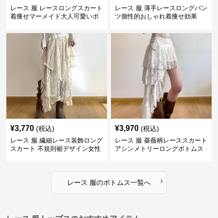
レース 服 レースロングスカート
レース 服 薄手レースロングパン
着痩せマーメイド大人可愛いボ
ツ個性的おしゃれ着痩せ効果
トムス
¥
3,770
¥
3,970
(税込)
(税込)
レース 服 繊細レース装飾ロング
レース 服 薔薇柄レーススカート
スカート 不規則裾デザイン女性
アシンメトリーロングボトムス
用ボトムス
›
レース 服
の
ボトムス
一覧へ