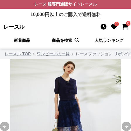
レース 服
専門通販サイト
レースル
10,000
円以上のご購入で送料無料
0
0
レースル
新着商品
商品を検索
人気ランキング
レースル TOP
›
ワンピースの一覧
›
レースファッション リボン
Previous slide
Ne