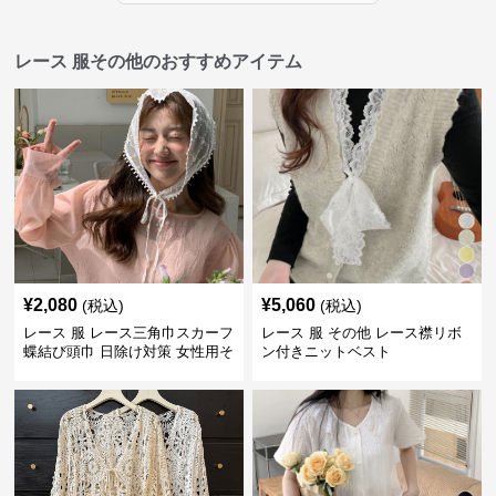
レース 服その他のおすすめアイテム
¥
2,080
¥
5,060
(税込)
(税込)
レース 服 レース三角巾スカーフ
レース 服 その他 レース襟リボ
蝶結び頭巾 日除け対策 女性用そ
ン付きニットベスト
の他